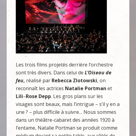
Les trois films projetés derrière l’orchestre
sont très divers. Dans celui de
L’Oiseau de
feu
,
réalisé par
Rebecca Zlotowski
, on
reconnaît les actrices
Natalie Portman
et
Lili
–
Rose Depp
. Les gros plans sur les
visages sont beaux, mais l’intrigue – s’il y en a
une ? – plus difficile à suivre… Nous sommes
dans un théâtre-cabaret des années 1920 à
l’entame, Natalie Portman se produit comme
médium devant sa petite table, aux côtés de