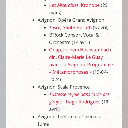
L
es Misérables
, Kronope
(29
mars)
Avignon, Opéra Grand Avignon
Tosca,
Santi/ Berutti
(5 avril)
B’Rock Consort Vocal &
Orchestre (14 avril)
Onap, Jochem Hochstenbach
dir., Claire-Marie Le Guay
piano, à Avignon. Programme
« Métamorphoses »
(19-04-
2024)
Avignon, Scala Provence
Tristesse et joie dans la vie des
girafes
, Tiago Rodrigues
(19
avril)
Avignon, théâtre du Chien qui
fume