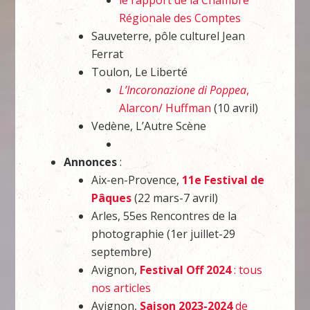
le rapport de la Chambre
Régionale des Comptes
Sauveterre, pôle culturel Jean
Ferrat
Toulon, Le Liberté
L’Incoronazione di Poppea
,
Alarcon/ Huffman
(10 avril)
Vedène, L’Autre Scène
Annonces
:
Aix-en-Provence,
11e Festival de
Pâques
(22 mars-7 avril)
Arles, 55es Rencontres de la
photographie (1er juillet-29
septembre)
Avignon,
Festival Off 2024
: tous
nos articles
Avignon,
Saison 2023-2024
de