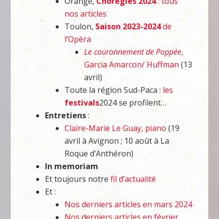
Orange,
Chorégies 2024
: tous
nos articles
Toulon,
Saison 2023-2024
de
l’Opéra
Le couronnement de Poppée
,
Garcia Amarcon/ Huffman
(13
avril)
Toute la région Sud-Paca :
les
festivals
2024 se profilent…
Entretiens
:
Claire-Marie Le Guay, piano
(19
avril à Avignon ; 10 août à La
Roque d’Anthéron)
In memoriam
Et toujours notre
fil d’actualité
Et :
Nos derniers articles en mars 2024
Nos derniers articles en février