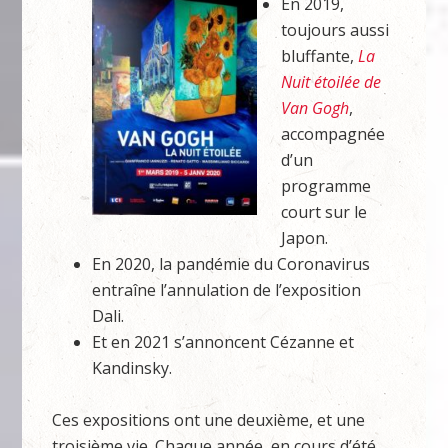
En 2019,
toujours aussi
bluffante,
La
Nuit étoilée de
Van Gogh
,
accompagnée
d’un
programme
court sur le
Japon.
En 2020, la pandémie du Coronavirus
entraîne l’annulation de l’exposition
Dali.
Et en 2021 s’annoncent Cézanne et
Kandinsky.
Ces expositions ont une deuxième, et une
troisième vie. Chaque année, en cours d’été,