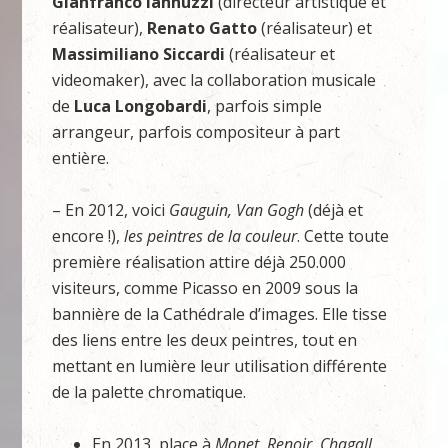
Gianfranco Iannuzzi
(directeur artistique et
réalisateur),
Renato Gatto
(réalisateur) et
Massimiliano Siccardi
(réalisateur et
videomaker), avec la collaboration musicale
de
Luca Longobardi
, parfois simple
arrangeur, parfois compositeur à part
entière.
– En 2012, voici
Gauguin, Van Gogh
(déjà et
encore !),
les peintres de la couleur
. Cette toute
première réalisation attire déjà 250.000
visiteurs, comme Picasso en 2009 sous la
bannière de la Cathédrale d’images. Elle tisse
des liens entre les deux peintres, tout en
mettant en lumière leur utilisation différente
de la palette chromatique.
En 2013, place à
Monet, Renoir, Chagall…