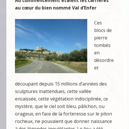
Au commencement étaient les carrières
au cœur du bien nommé Val d’Enfer
Ces
blocs de
pierre
tombés
en
désordre
et
découpant depuis 15 millions d’années des
sculptures inattendues, cette vallée
encaissée, cette végétation indisciplinée, ce
mystère, que le ciel soit bleu, pâlichon, ou
orageux, en face de la forteresse sur le piton
rocheux, ne pouvaient que donner naissance
à des légendes inquiétantes. Le lieu a été