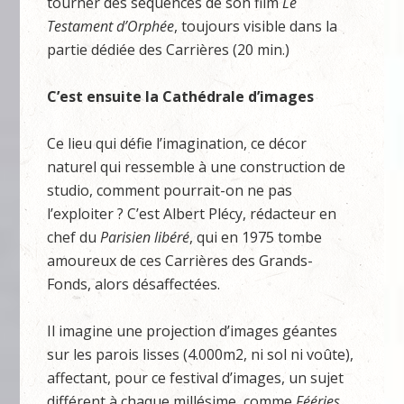
tourner des séquences de son film
Le
Testament d’Orphée
, toujours visible dans la
partie dédiée des Carrières (20 min.)
C’est ensuite la Cathédrale d’images
Ce lieu qui défie l’imagination, ce décor
naturel qui ressemble à une construction de
studio, comment pourrait-on ne pas
l’exploiter ? C’est Albert Plécy, rédacteur en
chef du
Parisien libéré
, qui en 1975 tombe
amoureux de ces Carrières des Grands-
Fonds, alors désaffectées.
Il imagine une projection d’images géantes
sur les parois lisses (4.000m2, ni sol ni voûte),
affectant, pour ce festival d’images, un sujet
différent à chaque millésime, comme
Fééries