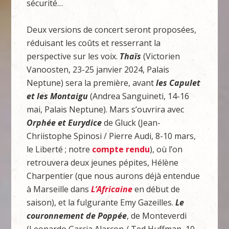
sécurité…
Deux versions de concert seront proposées,
réduisant les coûts et resserrant la
perspective sur les voix.
Thaïs
(Victorien
Vanoosten, 23-25 janvier 2024, Palais
Neptune) sera la première, avant
les Capulet
et les Montaigu
(Andrea Sanguineti, 14-16
mai, Palais Neptune). Mars s’ouvrira avec
Orphée et Eurydice
de Gluck (Jean-
Chriistophe Spinosi / Pierre Audi, 8-10 mars,
le Liberté ; notre
compte rendu
), où l’on
retrouvera deux jeunes pépites, Hélène
Charpentier (que nous aurons déjà entendue
à Marseille dans
L’Africaine
en début de
saison), et la fulgurante Emy Gazeilles.
Le
couronnement de Poppée
, de Monteverdi