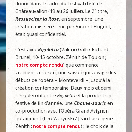
donné dans le cadre du Festival d’été de
e
Châteauvallon (19 au 26 juillet). Le 2
titre,
Ressusciter la Rose
, en septembre, une
création mise en scène par Vincent Huguet,
était quasi confidentiel.
C’est avec
Rigoletto
(Valerio Galli / Richard
Brunel, 10-15 octobre, Zénith de Toulon ;
notre compte rendu
) que commence
vraiment la saison, une saison qui voyage des
débuts de l’opéra – Monteverdi – jusqu’à la
création contemporaine. Deux mois et demi
s’écouleront entre
Rigoletto
et la production
festive de fin d’année, une
Chauve-souris
en
co-production avec l’Opéra Grand Avignon
notamment (Leo Warynski / Jean Lacornerie
Zénith ;
notre compte
rendu
) : le choix de la