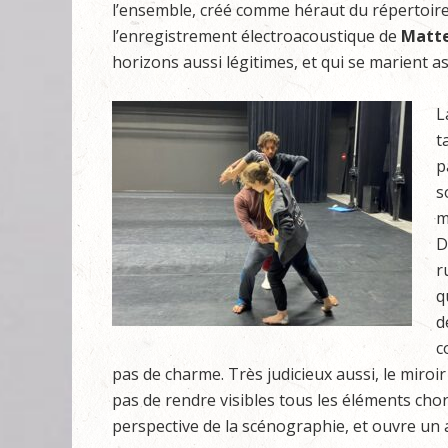
l’ensemble, créé comme héraut du répertoire b
l’enregistrement électroacoustique de
Matte
horizons aussi légitimes, et qui se marient as
L
t
p
s
m
D
r
q
d
c
pas de charme. Très judicieux aussi, le miroir
pas de rendre visibles tous les éléments chor
perspective de la scénographie, et ouvre un a