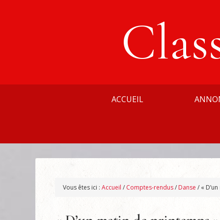
Clas
ACCUEIL
ANNO
Vous êtes ici :
Accueil
/
Comptes-rendus
/
Danse
/
« D’un 