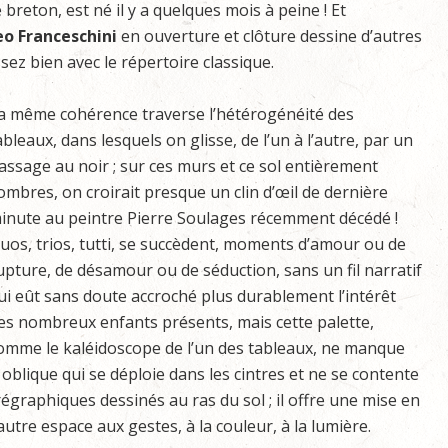
reton, est né il y a quelques mois à peine ! Et
o Franceschini
en ouverture et clôture dessine d’autres
sez bien avec le répertoire classique.
a même cohérence traverse l’hétérogénéité des
ableaux, dans lesquels on glisse, de l’un à l’autre, par un
assage au noir ; sur ces murs et ce sol entièrement
ombres, on croirait presque un clin d’œil de dernière
inute au peintre Pierre Soulages récemment décédé !
uos, trios, tutti, se succèdent, moments d’amour ou de
upture, de désamour ou de séduction, sans un fil narratif
ui eût sans doute accroché plus durablement l’intérêt
es nombreux enfants présents, mais cette palette,
omme le kaléidoscope de l’un des tableaux, ne manque
 oblique qui se déploie dans les cintres et ne se contente
égraphiques dessinés au ras du sol ; il offre une mise en
utre espace aux gestes, à la couleur, à la lumière.