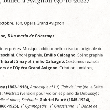
 ballet, à Avignon (30-10-2022)
octobre, 16h, Opéra Grand Avignon
gno
, D’un matin de Printemps
interprètes. Musique additionnelle création originale de
eschini.
Chorégraphie,
Emilio Calcagno.
Scénographie
Thibault Sinay
et
Emilio Calcagno.
Costumes réalisés
iers de l’Opéra Grand Avignon.
Création lumières,
sy (1862-1918),
Arabesque n°1 X, Clair de lune
(de la Suite
 ;
Minstrels
(version pour violon et piano de Debussy) ;
lle et piano, Sérénade.
Gabriel Fauré (1845-1924),
e
e
e
1866-1925),
1
Gymnopédie
;
1
Gnossienne
;
1
Danse de