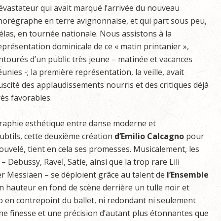
évastateur qui avait marqué l’arrivée du nouveau
horégraphe en terre avignonnaise, et qui part sous peu,
élas, en tournée nationale. Nous assistons à la
eprésentation dominicale de ce « matin printanier »,
ntourés d’un public très jeune – matinée et vacances
éunies -; la première représentation, la veille, avait
uscité des applaudissements nourris et des critiques déjà
rès favorables.
raphie esthétique entre danse moderne et
ubtils, cette deuxième création
d’Emilio Calcagno
pour
nouvelé, tient en cela ses promesses. Musicalement, les
 – Debussy, Ravel, Satie, ainsi que la trop rare Lili
er Messiaen – se déploient grâce au talent de
l’Ensemble
 en hauteur en fond de scène derrière un tulle noir et
trio en contrepoint du ballet, ni redondant ni seulement
une finesse et une précision d’autant plus étonnantes que