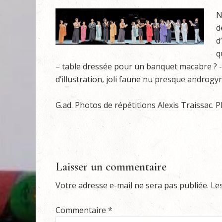
N
d
d
q
– table dressée pour un banquet macabre ? -
d’illustration, joli faune nu presque androgy
G.ad. Photos de répétitions Alexis Traissac. P
Laisser un commentaire
Votre adresse e-mail ne sera pas publiée.
Le
Commentaire
*