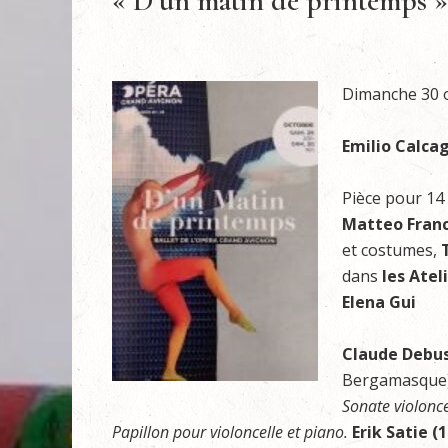
« D’un matin de printemps »,
Dimanche 30 
Emilio Calca
Pièce pour 14 
Matteo Franc
et costumes,
dans
les Atel
Elena Gui
Claude Debus
Bergamasque)
Sonate violonce
Papillon pour violoncelle et piano.
Erik Satie (