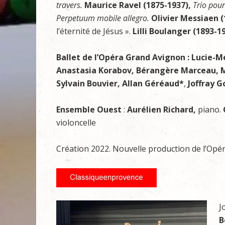
travers.
Maurice Ravel (1875-1937),
Trio pour
Perpetuum mobile allegro.
Olivier Messiaen 
l’éternité de Jésus ».
Lilli Boulanger (1893-1
Ballet de l’Opéra Grand Avignon : Lucie-Me
Anastasia Korabov, Bérangère Marceau, M
Sylvain Bouvier, Allan Géréaud*
,
Joffray G
Ensemble Ouest
:
Aurélien Richard,
piano.
violoncelle
Création 2022. Nouvelle production de l’Op
J
B