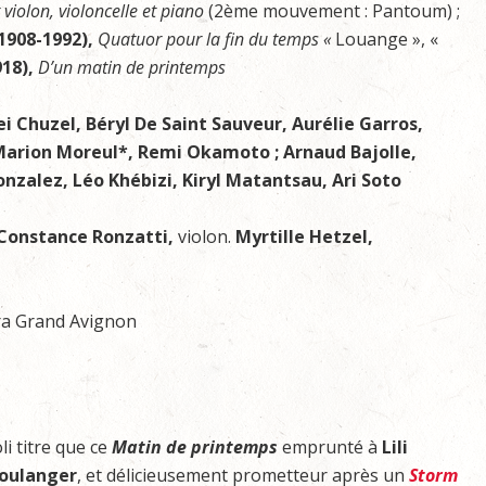
 violon, violoncelle et piano
(2ème mouvement : Pantoum) ;
(1908-1992),
Quatuor pour la fin du temps «
Louange », «
918),
D’un matin de printemps
i Chuzel, Béryl De Saint Sauveur, Aurélie Garros,
arion Moreul*, Remi Okamoto ; Arnaud Bajolle,
onzalez, Léo Khébizi, Kiryl Matantsau, Ari Soto
Constance Ronzatti,
violon.
Myrtille Hetzel,
éra Grand Avignon
oli titre que ce
Matin de printemps
emprunté à
Lili
oulanger
, et délicieusement prometteur après un
Storm