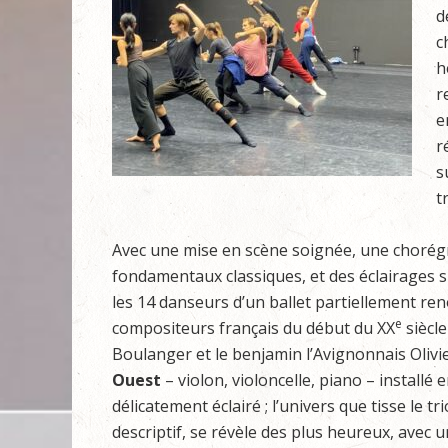
d
c
h
r
e
r
s
t
Avec une mise en scène soignée, une chorég
fondamentaux classiques, et des éclairages s
les 14 danseurs d’un ballet partiellement re
e
compositeurs français du début du XX
siècle
Boulanger et le benjamin l’Avignonnais Olivi
Ouest
– violon, violoncelle, piano – installé
délicatement éclairé ; l’univers que tisse le 
descriptif, se révèle des plus heureux, avec 