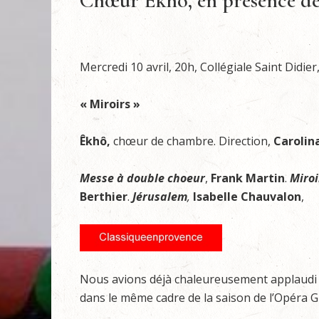
Chœur Ekhô, en présence de 
Mercredi 10 avril, 20h, Collégiale Saint Didie
« Miroirs »
Êkhô,
chœur de chambre. Direction,
Carolin
Messe à double choeur
,
Frank Martin
.
Miroi
Berthier
.
Jérusalem
,
Isabelle Chauvalon
,
Nous avions déjà chaleureusement applaudi 
dans le même cadre de la saison de l’Opéra