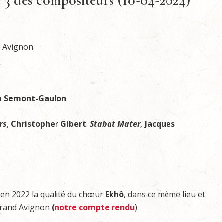
3 des compositeurs (10-04-2024)
r, Avignon
a Semont-Gaulon
rs
,
Christopher Gibert
.
Stabat Mater
,
Jacques
en 2022 la qualité du chœur
Ekhô
, dans ce même lieu et
 Grand Avignon
(
notre
compte rendu
)