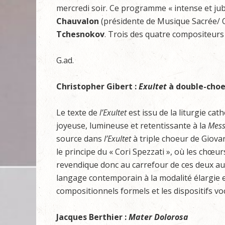
mercredi soir. Ce programme « intense et jub
Chauvalon
(présidente de Musique Sacrée/ O
Tchesnokov
. Trois des quatre compositeurs
G.ad.
Christopher Gibert :
Exultet
à double-cho
Le texte de
l’Exultet
est issu de la liturgie ca
joyeuse, lumineuse et retentissante à la
Mes
source dans
l’Exultet
à triple choeur de Giova
le principe du « Cori Spezzati », où les chœur
revendique donc au carrefour de ces deux a
langage contemporain à la modalité élargie 
compositionnels formels et les dispositifs voc
Jacques Berthier :
Mater Dolorosa