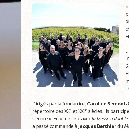
B
p
d
c
F
o
C
d
G
H
m
c
Dirigés par la fondatrice,
Caroline Semont-
e
e
répertoire des XX
et XXI
siècles. Ils partici
s’écrire ». En « miroir » avec
la Messe à double
a passé commande à
Jacques Berthier
du
Ma