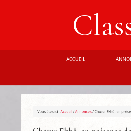
Clas
ACCUEIL
ANNO
Vous êtes ici :
Accueil
/
Annonces
/
Chœur Ekhô, en prése