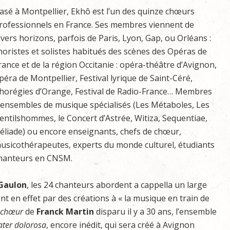
asé à Montpellier, Ekhô est l’un des quinze chœurs
rofessionnels en France. Ses membres viennent de
ivers horizons, parfois de Paris, Lyon, Gap, ou Orléans :
horistes et solistes habitués des scènes des Opéras de
rance et de la région Occitanie : opéra-théâtre d’Avignon,
péra de Montpellier, Festival lyrique de Saint-Céré,
horégies d’Orange, Festival de Radio-France… Membres
’ensembles de musique spécialisés (Les Métaboles, Les
entilshommes, le Concert d’Astrée, Witiza, Sequentiae,
éliade) ou encore enseignants, chefs de chœur,
usicothérapeutes, experts du monde culturel, étudiants
hanteurs en CNSM.
Gaulon
, les 24 chanteurs abordent a cappella un large
pent en effet par des créations à « la musique en train de
 chœur
de
Franck Martin
disparu il y a 30 ans, l’ensemble
ter dolorosa
, encore inédit, qui sera créé à Avignon