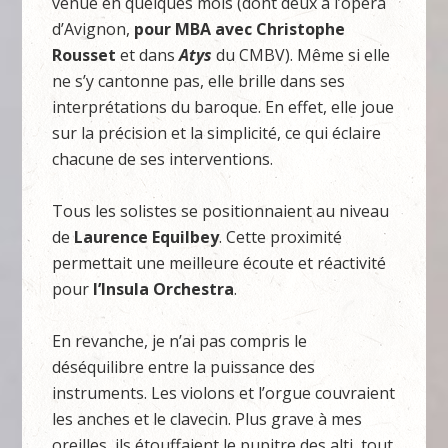
venue en quelques mois (dont deux à l’opéra
d’Avignon,
pour MBA avec Christophe
Rousset
et dans
Atys
du CMBV). Même si elle
ne s’y cantonne pas, elle brille dans ses
interprétations du baroque. En effet, elle joue
sur la précision et la simplicité, ce qui éclaire
chacune de ses interventions.
Tous les solistes se positionnaient au niveau
de
Laurence Equilbey
. Cette proximité
permettait une meilleure écoute et réactivité
pour
l’Insula Orchestra
.
En revanche, je n’ai pas compris le
déséquilibre entre la puissance des
instruments. Les violons et l’orgue couvraient
les anches et le clavecin. Plus grave à mes
oreilles, ils étouffaient le pupitre des alti, tout