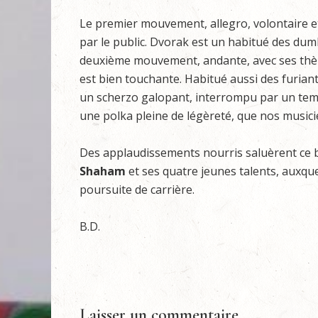
Le premier mouvement, allegro, volontaire et 
par le public. Dvorak est un habitué des dumk
deuxième mouvement, andante, avec ses thème
est bien touchante. Habitué aussi des furian
un scherzo galopant, interrompu par un temps d
une polka pleine de légèreté, que nos music
Des applaudissements nourris saluèrent ce bie
Shaham
et ses quatre jeunes talents, auxq
poursuite de carrière.
B.D.
Laisser un commentaire