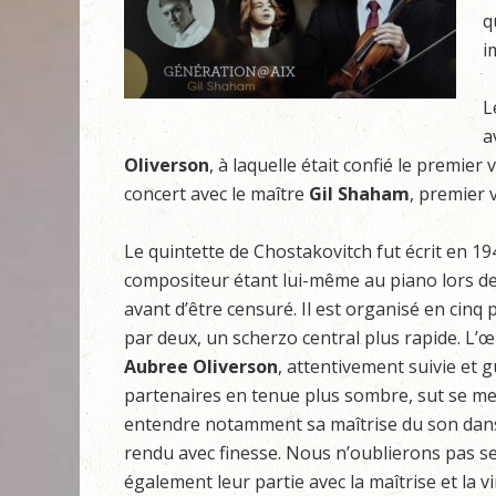
q
i
L
a
Oliverson
, à laquelle était confié le premier
concert avec le maître
Gil Shaham
, premier 
Le quintette de Chostakovitch fut écrit en 
compositeur étant lui-même au piano lors de 
avant d’être censuré. Il est organisé en cin
par deux, un scherzo central plus rapide. L’œ
Aubree Oliverson
, attentivement suivie et 
partenaires en tenue plus sombre, sut se mett
entendre notamment sa maîtrise du son dans l
rendu avec finesse. Nous n’oublierons pas se
également leur partie avec la maîtrise et la 