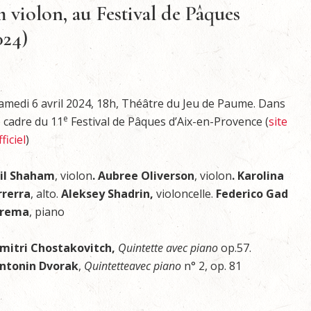
violon, au Festival de Pâques
024)
amedi 6 avril 2024, 18h, Théâtre du Jeu de Paume. Dans
e
e cadre du 11
Festival de Pâques d’Aix-en-Provence (
site
fficiel
)
il Shaham
, violon
. Aubree Oliverson
, violon
. Karolina
rrerra
, alto.
Aleksey Shadrin,
violoncelle.
Federico Gad
rema
, piano
mitri Chostakovitch,
Quintette avec piano
op.57.
ntonin Dvorak
,
Quintetteavec piano
n° 2, op. 81