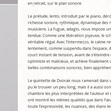
en retrait, sur le plan sonore.
Le prélude, lento, introduit par le piano, dér
richesse sonore, rythmique, dynamique des 
musiciens. La fugue, adagio, nous impose une
tendue. Comme une libération joyeuse, le sch
véritable régal. Avec l’intermezzo, le calme 
lentement, comme suspendu dans l’espace, do
court instant de tension, avant de s’éteindre d
optimiste et malicieux, et achève finalement 
belles combinaisons sonores, bien appréhend
Le quintette de Dvorak nous ramenait dans u
pu le trouver un peu long, mais il a aussi s
chambre les plus interprétées de l’auteur et
ont montré les mêmes qualités que dans l’œuvr
toute l’expressivité, les nuances, des élans l