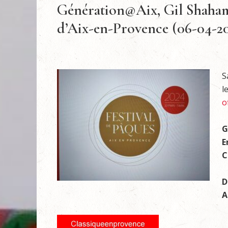
Génération@Aix, Gil Shaham 
d’Aix-en-Provence (06-04-2
S
l
o
G
E
C
D
A