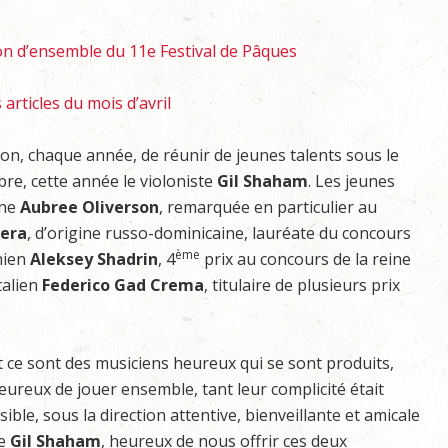
on d’ensemble du 11e Festival de Pâques
 articles du mois d’avril
on, chaque année, de réunir de jeunes talents sous le
re, cette année le violoniste
Gil Shaham
. Les jeunes
ine
Aubree Oliverson
, remarquée en particulier au
rera
, d’origine russo-dominicaine, lauréate du concours
ème
inien
Aleksey Shadrin
, 4
prix au concours de la reine
talien
Federico Gad Crema
, titulaire de plusieurs prix
t ce sont des musiciens heureux qui se sont produits,
eureux de jouer ensemble, tant leur complicité était
isible, sous la direction attentive, bienveillante et amicale
e
Gil Shaham
, heureux de nous offrir ces deux