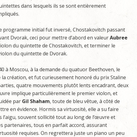
uintettes dans lesquels ils se sont entièrement
mpliqués.
e programme initial fut inversé, Chostakovitch passant
vant Dvorak, ceci pour mettre d’abord en valeur
Aubree
 violon du quintette de Chostakovitch, et terminer le
violon du quintette de Dvorak.
1940 à Moscou, à la demande du quatuor Beethoven, le
la création, et fut curieusement honoré du prix Staline
q parties, quatre mouvements plutôt lents encadrant, deux
uvre implique particulièrement le premier violon, et
guidée par
Gil Shaham
, toute de bleu vêtue, à côté de
re en évidence. Hormis sa virtuosité, elle a su faire
’aigu, souvent sollicité tout au long de l’œuvre et
s partenaires, tous en parfait accord, assurant
virtuosité requises. On regrettera juste un piano un peu