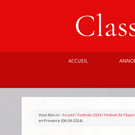
Clas
ACCUEIL
ANNO
Vous êtes ici :
Accueil
/
Festivals 2024
/
Festival de Pâque
en-Provence (06-04-2024)