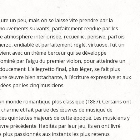
oute un peu, mais on se laisse vite prendre par la
mouvements suivants, parfaitement rendue par les
 atmosphère intériorisée, recueillie, pensive, parfois
erzo, endiablé et parfaitement réglé, virtuose, fut un
revient avec un thème berceur qui se développe
miné par l’aigu du premier violon, pour atteindre un
oucement. L’allegretto final, plus léger, se fait plus
une œuvre bien attachante, à l’écriture expressive et aux
ées par les cinq musiciens.
n monde romantique plus classique (1887). Certains ont
on charme et fait partie des œuvres de musique de
 des quintettes majeurs de cette époque. Les musiciens y
e précédente. Habités par leur jeu, ils en ont livré
es plus passionnés aux instants les plus retenus.