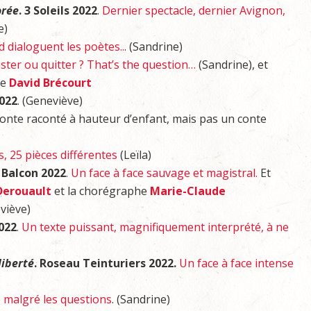
orée
. 3 Soleils 2022
.
Dernier spectacle, dernier Avignon,
e)
 dialoguent les poètes..
. (Sandrine)
ster ou quitter ? That’s the question…
(Sandrine), et
ne
David Brécourt
2022
. (Geneviève)
i conte raconté à hauteur d’enfant, mais pas un conte
s, 25 pièces différentes
(Leïla)
. Balcon 2022
.
Un face à face sauvage et magistral.
Et
 Derouault
et la chorégraphe
Marie-Claude
viève)
022
.
Un texte puissant, magnifiquement interprété, à ne
liberté
. Roseau Teinturiers
2022.
Un face à face intense
e malgré les questions
. (Sandrine)