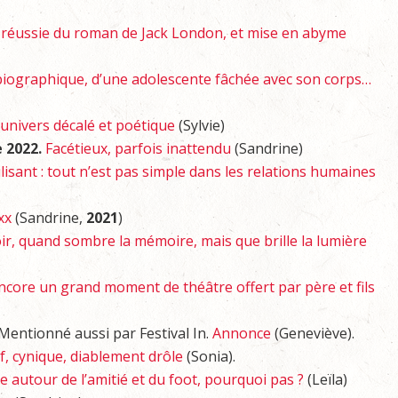
 réussie du roman de Jack London, et mise en abyme
biographique, d’une adolescente fâchée avec son corps…
univers décalé et poétique
(Sylvie)
e 2022.
Facétieux, parfois inattendu
(Sandrine)
lisant : tout n’est pas simple dans les relations humaines
xx
(Sandrine,
2021
)
ir, quand sombre la mémoire, mais que brille la lumière
ncore un grand moment de théâtre offert par père et fils
 Mentionné aussi par Festival In.
Annonce
(Geneviève).
if, cynique, diablement drôle
(Sonia).
 autour de l’amitié et du foot, pourquoi pas ?
(Leïla)