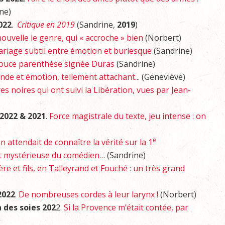
ne)
2022
.
Critique en 2019
(Sandrine,
2019
)
nouvelle le genre, qui « accroche » bien
(Norbert)
riage subtil entre émotion et burlesque
(Sandrine)
douce parenthèse signée Duras
(Sandrine)
nde et émotion, tellement attachant.
.. (Geneviève)
es noires qui ont suivi la Libération, vues par Jean-
e 2022 & 2021
.
Force magistrale du texte, jeu intense : on
e
n attendait de connaître la vérité sur la 1
ort mystérieuse du comédien…
(Sandrine)
e et fils, en Talleyrand et Fouché : un très grand
2022
.
De nombreuses cordes à leur larynx !
(Norbert)
n des soies 202
2.
Si la Provence m’était contée, par