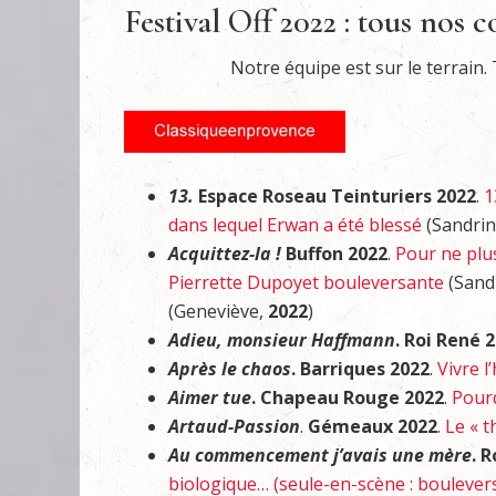
Festival Off 2022 : tous nos
Notre équipe est sur le terrain
13.
Espace Roseau Teinturiers 2022
.
1
dans lequel Erwan a été blessé
(Sandrin
Acquittez-la !
Buffon 2022
.
Pour ne plus
Pierrette Dupoyet bouleversante
(Sand
(Geneviève,
2022
)
Adieu, monsieur Haffmann
. Roi René 
Après le chaos
. Barriques 2022
.
Vivre l
Aimer tue
. Chapeau Rouge 2022
.
Pourq
Artaud-Passion
.
Gémeaux 2022
.
Le « t
Au commencement j’avais une mère
. 
biologique… (seule-en-scène : bouleve