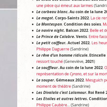
une pièce qui émeut aux larmes
(Sandri
Le corbeau blanc
. Au coin de la lune 
Le magot
. Corps-Saints 2022
.
La cie re
Le Montespan
.
Condition des soies
.
Ma
Le navire night.
Balcon 2022
.
Belle et 
Le Prince de Calabre
. Vents
.
Entre faco
Le petit coiffeur.
Act
uel 2022
.
Les heur
Philippe Daguerre
(Sandrine)
Le rêve d’un homme ridicule
. Etincell
ressort touché
(Geneviève,
2021
)
Le souffleur
. Au coin de la lune 2022
.
O
représentation de
Cyrano
, et sur la m
Le souper
. Gémeaux 2022
.
Mesguich pèr
moment de théâtre
(Sandrine)
Les Divalala c’est Lalamour
. Roi René 
Les Etoiles et autres lettres
. Conditio
Philippe Caubère
… (Sandrine)