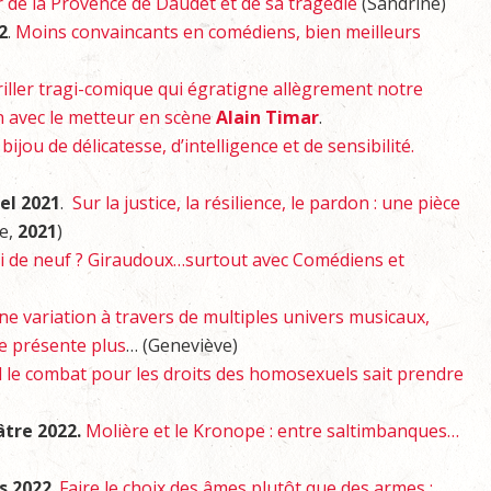
 de la Provence de Daudet et de sa tragédie
(Sandrine)
2
.
Moins convaincants en comédiens, bien meilleurs
iller tragi-comique qui égratigne allègrement notre
n avec le metteur en scène
Alain Timar
.
bijou de délicatesse, d’intelligence et de sensibilité.
uel 2021
.
Sur la justice, la résilience, le pardon : une pièce
e,
2021
)
 de neuf ? Giraudoux…surtout avec Comédiens et
ne variation à travers de multiples univers musicaux,
ne présente plus
… (Geneviève)
le combat pour les droits des homosexuels sait prendre
âtre 2022.
Molière et le Kronope : entre saltimbanques…
s 2022
.
Faire le choix des âmes plutôt que des armes :