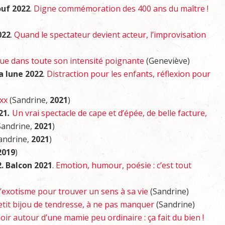
ouf 2022
.
Digne commémoration des 400 ans du maître !
022
.
Quand le spectateur devient acteur, l’improvisation
que dans toute son intensité poignante
(Geneviève)
la lune 2022
.
Distraction pour les enfants, réflexion pour
xx
(Sandrine,
2021
)
21
.
Un vrai spectacle de cape et d’épée, de belle facture,
Sandrine,
2021
)
andrine,
2021
)
2019
)
. Balcon 2021
.
Emotion, humour, poésie : c’est tout
’exotisme pour trouver un sens à sa vie
(Sandrine)
tit bijou de tendresse, à ne pas manquer
(Sandrine)
r autour d’une mamie peu ordinaire : ça fait du bien !