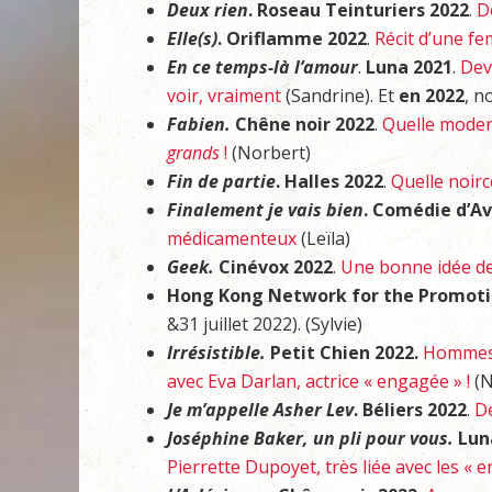
Deux rien
. Roseau Teinturiers 2022
.
D
Elle(s)
. Oriflamme 2022
.
Récit d’une f
En ce temps-là l’amour
.
Luna 2021
.
Dev
voir, vraiment
(Sandrine). Et
en 2022
, n
Fabien.
Chêne noir 2022
.
Quelle modern
grands
!
(Norbert)
Fin de partie
. Halles 2022
.
Quelle noirc
Finalement je vais bien
. Comédie d’A
médicamenteux
(Leïla)
Geek.
Cinévox 2022
.
Une bonne idée de 
Hong Kong Network for the Promotion
&31 juillet 2022). (Sylvie)
Irrésistible.
Petit Chien 2022.
Hommes 
avec Eva Darlan, actrice « engagée » !
(N
Je m’appelle Asher Lev
. Béliers 2022
.
De
Joséphine Baker, un pli pour vous.
Lun
Pierrette Dupoyet, très liée avec les « e