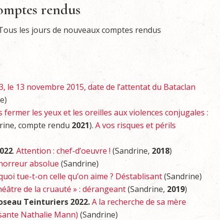
 comptes rendus
. Tous les jours de nouveaux comptes rendus
3, le 13 novembre 2015, date de l’attentat du Bataclan
e)
 fermer les yeux et les oreilles aux violences conjugales :
rine, compte rendu
2021
).
A vos risques et périls
2022
.
Attention : chef-d’oeuvre !
(Sandrine,
2018
)
’horreur absolue
(Sandrine)
uoi tue-t-on celle qu’on aime ? Déstablisant
(Sandrine)
héâtre de la cruauté » : dérangeant
(Sandrine,
2019
)
Roseau Teinturiers 2022.
A la recherche de sa mère
rsante Nathalie Mann)
(Sandrine)