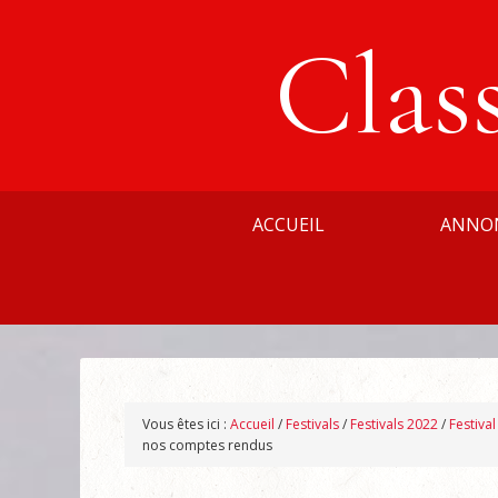
Clas
ACCUEIL
ANNO
Vous êtes ici :
Accueil
/
Festivals
/
Festivals 2022
/
Festiva
nos comptes rendus