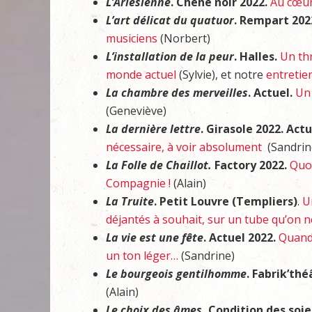
L’Arlésienne
. Chêne noir 2022.
Au cœur
L’art délicat du quatuor
. Rempart 202
musiciens
(Norbert)
L’installation de la peur
. Halles.
Un thr
monde actuel
(Sylvie), et notre
entretie
La chambre des merveilles
. Actuel.
Un 
(Geneviève)
La dernière lettre
. Girasole 2022. Act
nécessaire, à voir absolument
(Sandrin
La Folle de Chaillot.
Factory 2022.
Quoi
Compagnie !
(Alain)
La Truite
. Petit Louvre (Templiers)
.
U
déjantés à souhait, sur un tube qu’on 
La vie est une fête
. Actuel 2022.
Quand 
un ton léger…
(Sandrine)
Le bourgeois gentilhomme
. Fabrik’thé
(Alain)
Le choix des âmes.
Condition des soie