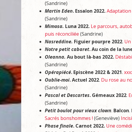
(Sandrine)
Martin Eden
. Essaïon 2022.
Adaptation
(Sandrine)
Mimosa.
Luna 2022.
Le parcours, auto
puis réconciliée
(Sandrine)
Nasreddine.
Figuier pourpre 2022
.
Un 
Notre petit cabaret
. Au coin de la lun
Oleanna.
Au bout là-bas 2022.
Déstabi
(Sandrine)
Opérapiécé
. Episcène 2022
& 2021
.
xxx
Oublie-moi
. Actuel 2022
.
Du rose au no
(Sandrine)
Pascal et Descartes
. Gémeaux 2022
.
E
(Sandrine)
Petit boulot pour vieux clown
.
Balcon
.
Sacrés bonshommes !
(Geneviève)
Incis
Phase finale
. Carnot 2022.
Une comédie