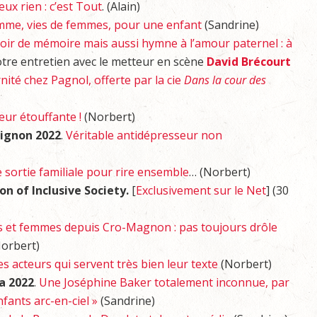
eux rien : c’est Tout
. (Alain)
emme, vies de femmes, pour une enfant
(Sandrine)
oir de mémoire mais aussi hymne à l’amour paternel : à
otre entretien avec le metteur en scène
David Brécourt
ité chez Pagnol, offerte par la cie
Dans la cour des
eur étouffante !
(Norbert)
vignon 2022
.
Véritable antidépresseur non
sortie familiale pour rire ensemble
… (Norbert)
 of Inclusive Society.
[
Exclusivement sur le Net
] (30
et femmes depuis Cro-Magnon : pas toujours drôle
orbert)
s acteurs qui servent très bien leur texte
(Norbert)
a 2022
.
Une Joséphine Baker totalement inconnue, par
nfants arc-en-ciel »
(Sandrine)