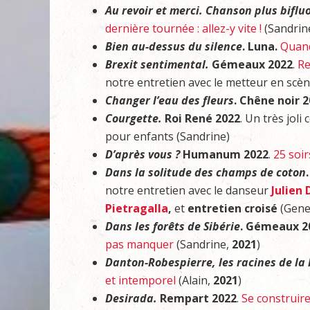
Au revoir et merci. Chanson plus biflu
dernière tournée : allez-y vite !
(Sandrin
Bien au-dessus du silence
. Luna.
Quand
Brexit sentimental.
Gémeaux 2022
.
Re
notre entretien avec le metteur en scè
Changer l’eau des fleurs
. Chêne noir 
Courgette.
Roi René 2022
. Un très jol
pour enfants (Sandrine)
D’après vous ?
Humanum 2022
.
25 soir
Dans la solitude des champs de coton
notre entretien avec le danseur
Julien
Pietragalla
,
et
entretien croisé
(Gene
Dans les forêts de Sibérie
. Gémeaux 2
pas manquer
(Sandrine,
2021
)
Danton-Robespierre, les racines de la 
et intemporel
(Alain,
2021
)
Desirada.
Rempart 2022
.
Se construir