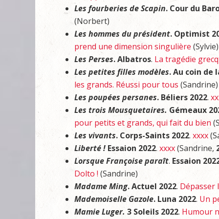
Les fourberies de Scapin
. Cour du Bar
(Norbert)
Les hommes du président
. Optimist 2
prend une dimension singulière
(Sylvie)
Les Perses
. Albatros
.
La tragédie grec
Les petites filles modèles
. Au coin de 
les grands. Réussi pour tous
(Sandrine)
Les poupées persanes
. Béliers 2022
.
xx
Les trois Mousquetaires.
Gémeaux 20
pour petits et grands, qui fait du bien
(
Les vivants
. Corps-Saints 2022
.
xxxx
(S
Liberté !
Essaion 2022
.
xxxx
(Sandrine,
Lorsque Françoise paraît
.
Essaion 2022
Dolto !
(Sandrine)
Madame Ming
. Actuel 2022
.
Dépasser l
Mademoiselle Gazole
. Luna 2022
.
Un pe
Mamie Luger.
3 Soleils 2022
.
Humour noi