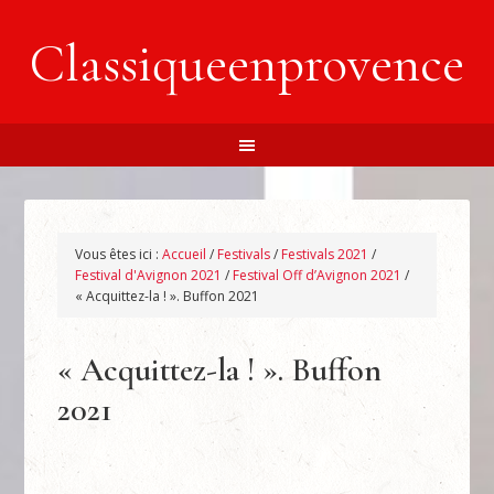
Classiqueenprovence
Vous êtes ici :
Accueil
/
Festivals
/
Festivals 2021
/
Festival d'Avignon 2021
/
Festival Off d’Avignon 2021
/
« Acquittez-la ! ». Buffon 2021
« Acquittez-la ! ». Buffon
2021