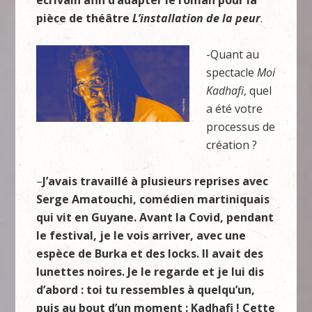
écrivain afin d’adapter le roman pour la
pièce de théâtre
L’installation de la peur
.
-Quant au
spectacle
Moi
Kadhafi
, quel
a été votre
processus de
création ?
–
J’avais travaillé à plusieurs reprises avec
Serge Amatouchi, comédien martiniquais
qui vit en Guyane. Avant la Covid, pendant
le festival, je le vois arriver, avec une
espèce de Burka et des locks. Il avait des
lunettes noires. Je le regarde et je lui dis
d’abord : toi tu ressembles à quelqu’un,
puis au bout d’un moment : Kadhafi ! Cette