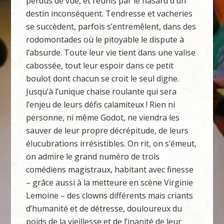
perdus de vue, et réunis par le hasard d’un
destin inconséquent. Tendresse et vacheries
se succèdent, parfois s’entremêlent, dans des
rodomontades où le pitoyable le dispute à
l’absurde. Toute leur vie tient dans une valise
cabossée, tout leur espoir dans ce petit
boulot dont chacun se croit le seul digne.
Jusqu’à l’unique chaise roulante qui sera
l’enjeu de leurs défis calamiteux ! Rien ni
personne, ni même Godot, ne viendra les
sauver de leur propre décrépitude, de leurs
élucubrations irrésistibles. On rit, on s’émeut,
on admire le grand numéro de trois
comédiens magistraux, habitant avec finesse
– grâce aussi à la metteure en scène Virginie
Lemoine – des clowns différents mais criants
d’humanité et de détresse, douloureux du
poids de la vieillesse et de l’inanité de leur