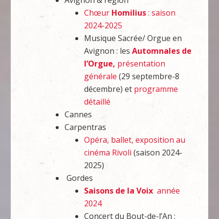
Avignon & région
Chœur
Homilius
: saison
2024-2025
Musique Sacrée/ Orgue en
Avignon : les
Automnales de
l’Orgue,
présentation
générale
(29 septembre-8
décembre) et
programme
détaillé
Cannes
Carpentras
Opéra, ballet, exposition au
cinéma Rivoli
(saison 2024-
2025)
Gordes
Saisons de la Voix
année
2024
Concert du Bout-de-l’An :