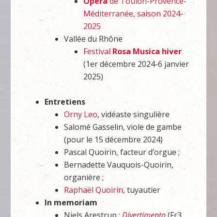
Opéra
de Toulon-Provence-
Méditerranée, saison 2024-
2025
Vallée du Rhône
Festival
Rosa Musica hiver
(1er décembre 2024-6 janvier
2025)
Entretiens
Orny Leo
, vidéaste singulière
Salomé Gasselin, viole de gambe
(pour le 15 décembre 2024)
Pascal Quoirin, facteur d’orgue ;
Bernadette Vauquois-Quoirin,
organière ;
Raphaël Quoirin
, tuyautier
In memoriam
Niels Arestrup :
Divertimento
(Fr3,