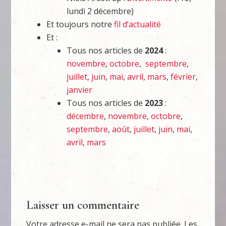
lundi 2 décembre)
Et toujours notre
fil d’actualité
Et :
Tous nos articles de
2024
:
novembre
,
octobre
,
septembre
,
juillet
,
juin
,
mai
,
avril
,
mars
,
février
,
janvier
Tous nos articles de
2023
:
décembre
,
novembre
,
octobre
,
septembre
,
août
,
juillet
,
juin
,
mai
,
avril
,
mars
Laisser un commentaire
Votre adresse e-mail ne sera pas publiée.
Les