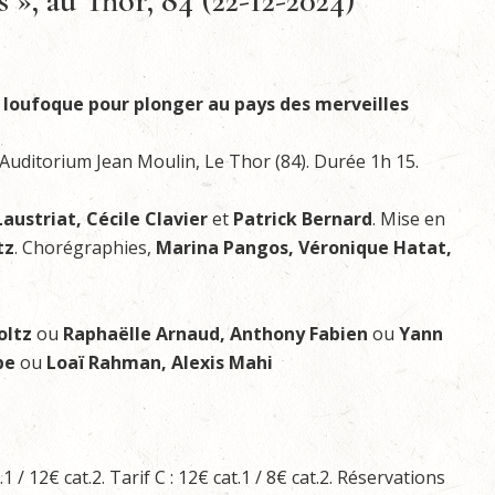
s », au Thor, 84 (22-12-2024)
loufoque pour plonger au pays des merveilles
Auditorium Jean Moulin, Le Thor (84). Durée 1h 15.
Laustriat, Cécile Clavier
et
Patrick Bernard
. Mise en
tz
. Chorégraphies,
Marina
Pangos, Véronique Hatat,
toltz
ou
Raphaëlle Arnaud, Anthony Fabien
ou
Yann
ipe
ou
Loaï Rahman, Alexis Mahi
t.1 / 12€ cat.2. Tarif C : 12€ cat.1 / 8€ cat.2. Réservations