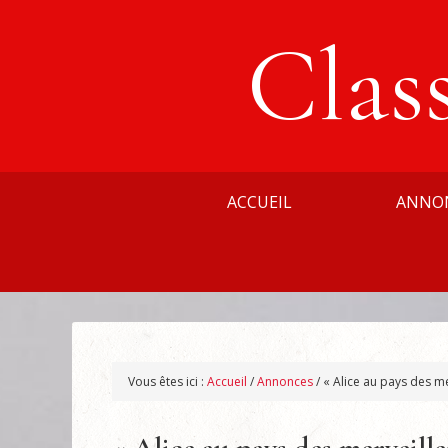
Clas
ACCUEIL
ANNO
Vous êtes ici :
Accueil
/
Annonces
/
« Alice au pays des me