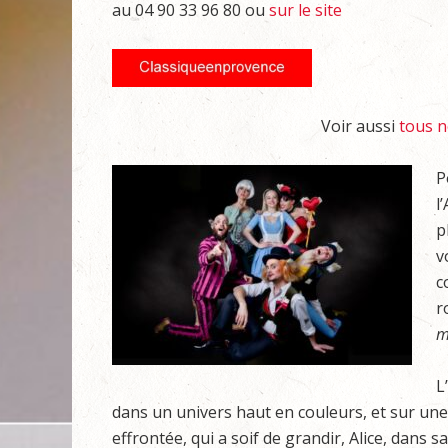
au 04 90 33 96 80 ou
sur le site
Voir aussi
tous n
P
l
p
v
c
r
m
L
dans un univers haut en couleurs, et sur une p
effrontée, qui a soif de grandir, Alice, dans