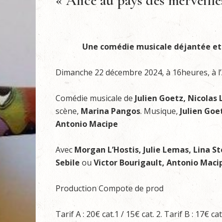
« Alice au pays des merveille
Une comédie musicale déjantée et 
Dimanche 22 décembre 2024, à 16heures, à l’
Comédie musicale de
Julien Goetz, Nicolas 
scène,
Marina Pangos
. Musique,
Julien Goe
Antonio Macipe
Avec
Morgan L’Hostis, Julie Lemas, Lina S
Sebile
ou
Victor Bourigault, Antonio Mac
Production Compote de prod
Tarif A : 20€ cat.1 / 15€ cat. 2. Tarif B : 17€ ca