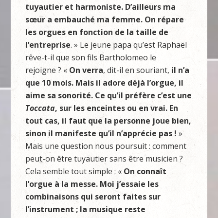
tuyautier et harmoniste. D’ailleurs ma
sœur a embauché ma femme. On répare
les orgues en fonction de la taille de
l’entreprise
. » Le jeune papa qu’est Raphaël
rêve-t-il que son fils Bartholomeo le
rejoigne ? «
On verra
, dit-il en souriant,
il n’a
que 10 mois. Mais il adore déjà l’orgue, il
aime sa sonorité. Ce qu’il préfère c’est une
Toccata
, sur les enceintes ou en vrai. En
tout cas, il faut que la personne joue bien,
sinon il manifeste qu’il n’apprécie pas !
»
Mais une question nous poursuit : comment
peut-on être tuyautier sans être musicien ?
Cela semble tout simple : «
On connaît
l’orgue à la messe. Moi j’essaie les
combinaisons qui seront faites sur
l’instrument ; la musique reste