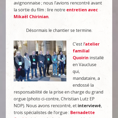
avignonnaise ; nous l’avions rencontré avant
la sortie du film : lire notre
entretien avec
Mikaël Chirinian
.
Désormais le chantier se termine.
C’est l
‘atelier
familial
Quoirin
installé
en Vaucluse
qui,
mandataire, a
endossé la
responsabilité de la prise en charge du grand
orgue (photo ci-contre, Christian Lutz EP
NDP). Nous avons rencontré, et
interviewé
,
trois spécialistes de l’orgue :
Bernadette