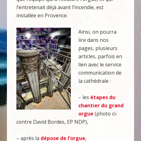
l’entretenait déjà avant l’incendie, est
installée en Provence.
Ainsi, on pourra
lire dans nos
pages, plusieurs
articles, parfois en
lien avec le service
communication de
la cathédrale :
– les
étapes du
chantier du grand
orgue
(photo ci-
contre David Bordes, EP NDP),
– après la
dépose de l’orgue
,