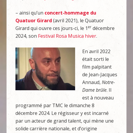
– ainsi qu’un
concert-hommage du
Quatuor Girard
(avril 2021), le Quatuor
er
Girard qui ouvre ces jours-ci, le 1
décembre
2024, son
Festival Rosa Musica hiver
.
En avril 2022
était sorti le
film palpitant
de Jean-Jacques
Annaud,
Notre-
Dame brûle
. Il
est à nouveau
programmé par TMC le dimanche 8
décembre 2024. Le régisseur y est incarné
par un acteur de grand talent, qui mène une
solide carrière nationale, et d’origine