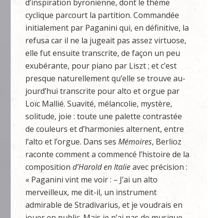
d’inspiration byronienne, dont le thème
cyclique parcourt la partition. Commandée
initialement par Paganini qui, en définitive, la
refusa car il ne la jugeait pas assez virtuose,
elle fut ensuite transcrite, de façon un peu
exubérante, pour piano par Liszt ; et c’est
presque naturellement qu’elle se trouve au­
jourd’hui transcrite pour alto et orgue par
Loïc Mallié. Suavité, mélancolie, mystère,
solitude, joie : toute une palette contrastée
de couleurs et d’harmonies alternent, entre
l’alto et l’orgue. Dans ses
Mémoires
, Berlioz
raconte comment a commencé l’histoire de la
composition
d’Harold
en Italie
avec précision :
« Paganini vint me voir : – J’ai un alto
merveilleux, me dit-il, un instrument
admirable de Stradivarius, et je voudrais en
jouer en public. Mais je n’ai pas de musique