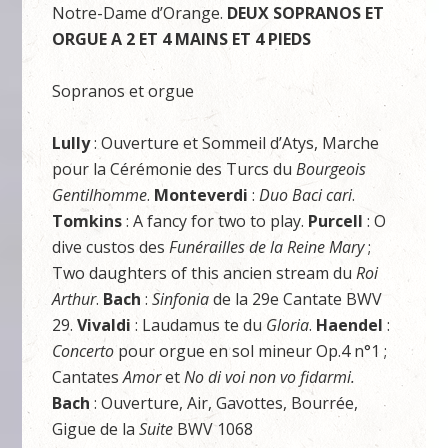
Notre-Dame d’Orange.
DEUX SOPRANOS ET
ORGUE A 2 ET 4 MAINS ET 4 PIEDS
Sopranos et orgue
Lully
: Ouverture et Sommeil d’Atys, Marche
pour la Cérémonie des Turcs du
Bourgeois
Gentilhomme
.
Monteverdi
:
Duo Baci cari
.
Tomkins
: A fancy for two to play.
Purcell
: O
dive custos des
Funérailles de la Reine Mary
;
Two daughters of this ancien stream du
Roi
Arthur
.
Bach
:
Sinfonia
de la 29e Cantate BWV
29.
Vivaldi
: Laudamus te du
Gloria
.
Haendel
:
Concerto
pour orgue en sol mineur Op.4 n°1 ;
Cantates
Amor
et
No di voi non vo fidarmi.
Bach
: Ouverture, Air, Gavottes, Bourrée,
Gigue de la
Suite
BWV 1068