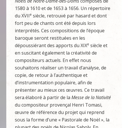
Noëls de Notre-Dame-des-Doms
composés de
1580 à 1610 et de 1653 à 1656. Un répertoire
e
du XVII
siècle, retrouvé par hasard et dont
fort peu de chants ont été depuis lors
interprétés. Ces compositions de l’époque
baroque seront restituées en les
e
dépoussiérant des apports du XIX
siècle et
en suscitant également la créativité de
compositeurs actuels. En effet nous
souhaitons réaliser un travail d’analyse, de
copie, de retour à l’authentique et
d’instrumentation populaire, afin de
présenter au mieux ces œuvres. Ce travail
sera élaboré à partir de la
Messe de la Nativité
du compositeur provençal Henri Tomasi,
œuvre de référence du projet qui reprend
sous la forme d’une « Pastorale de Noël », la
plupart des noëls de Nicolas Saboly. En