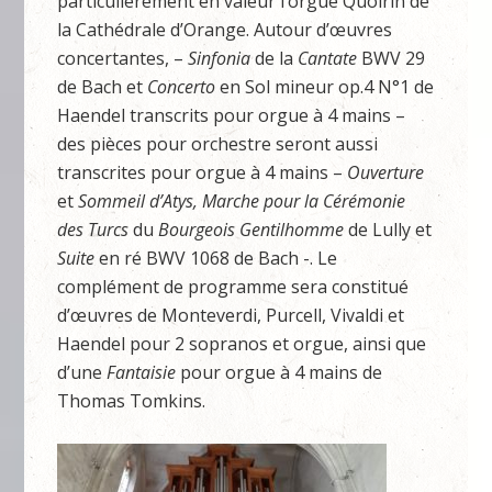
particulièrement en valeur l’orgue Quoirin de
la Cathédrale d’Orange. Autour d’œuvres
concertantes, –
Sinfonia
de la
Cantate
BWV 29
de Bach et
Concerto
en Sol mineur op.4 N°1 de
Haendel transcrits pour orgue à 4 mains –
des pièces pour orchestre seront aussi
transcrites pour orgue à 4 mains –
Ouverture
et
Sommeil d’Atys, Marche pour la Cérémonie
des Turcs
du
Bourgeois Gentilhomme
de Lully et
Suite
en ré BWV 1068 de Bach -. Le
complément de programme sera constitué
d’œuvres de Monteverdi, Purcell, Vivaldi et
Haendel pour 2 sopranos et orgue, ainsi que
d’une
Fantaisie
pour orgue à 4 mains de
Thomas Tomkins.