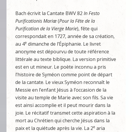
Bach écrivit la Cantate BWV 82
In Festo
Purificationis Mariæ
(
Pour la Fête de la
Purification de la Vierge Marie
), fête qui
correspondait en 1727, année de sa création,
e
au 4
dimanche de l’Épiphanie. Le livret
anonyme est dépourvu de toute référence
littérale au texte biblique. La version primitive
est en ut mineur. Le poète inconnu a pris
l’histoire de Syméon comme point de départ
de la cantate. Le vieux Syméon reconnaît le
Messie en l’enfant Jésus à l’occasion de la
visite au temple de Marie avec son fils. Sa vie
est ainsi accomplie et il peut mourir dans la
joie. Le récitatif transmet cette aspiration à la
mort au Chrétien qui cherche Jésus dans la
e
paix et la quiétude après la vie. La 2
aria