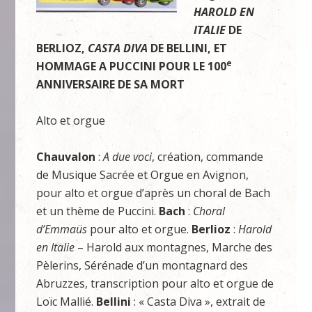
HAROLD EN
ITALIE
DE
BERLIOZ,
CASTA DIVA
DE BELLINI, ET
e
HOMMAGE A PUCCINI POUR LE 100
ANNIVERSAIRE DE SA MORT
Alto et orgue
Chauvalon
:
A due voci
, création, commande
de Musique Sacrée et Orgue en Avignon,
pour alto et orgue d’après un choral de Bach
et un thème de Puccini.
Bach
:
Choral
d’Emmaüs
pour alto et orgue.
Berlioz
:
Harold
en Italie
– Harold aux montagnes, Marche des
Pèlerins, Sérénade d’un montagnard des
Abruzzes, transcription pour alto et orgue de
Loïc Mallié.
Bellini
: « Casta Diva », extrait de