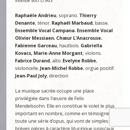
Intende voci
D.963
Raphaèle Andrieu
, soprano.
Thierry
Denante
, ténor.
Raphaël Marbaud
, basse.
Ensemble Vocal Campana. Ensemble Vocal
Olivier Messiaen. Chœur L’Anacrouse.
Fabienne Garceau
, hautbois.
Gabriella
Kovacs, Marie-Anne Morgant
, violons.
Fabrice Durand
, alto.
Evelyne Robbe
,
violoncelle.
Jean-Michel Robbe
, orgue positif.
Jean-Paul Joly
, direction
La musique sacrée occupe une place
privilégiée dans l’œuvre de Felix
Mendelssohn. Elle en constitue le volet le plus
important en nombre, comme en témoigne
toute une série d’opus, qui vont de simples et
brèves pièces à caractère liturgique jusqu’aux