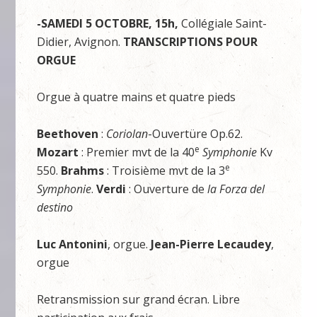
-SAMEDI 5 OCTOBRE, 15h,
Collégiale Saint-
Didier, Avignon.
TRANSCRIPTIONS POUR
ORGUE
Orgue à quatre mains et quatre pieds
Beethoven
:
Coriolan
-Ouvertüre Op.62.
e
Mozart
: Premier mvt de la 40
Symphonie
Kv
e
550.
Brahms
: Troisième mvt de la 3
Symphonie
.
Verdi
: Ouverture de
la Forza del
destino
Luc Antonini
, orgue.
Jean-Pierre Lecaudey
,
orgue
Retransmission sur grand écran. Libre