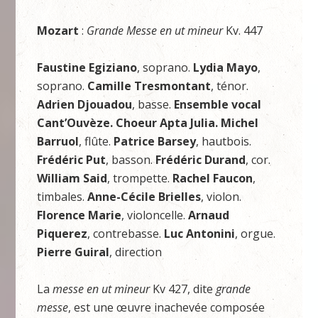
Mozart
:
Grande Messe en ut mineur
Kv. 447
Faustine Egiziano
, soprano.
Lydia Mayo
,
soprano.
Camille Tresmontant
, ténor.
Adrien Djouadou
, basse.
Ensemble vocal
Cant’Ouvèze. Choeur Apta Julia. Michel
Barruol
, flûte.
Patrice Barsey
, hautbois.
Frédéric Put
, basson.
Frédéric Durand
, cor.
William Said
, trompette.
Rachel Faucon
,
timbales.
Anne-Cécile Brielles
, violon.
Florence Marie
, violoncelle.
Arnaud
Piquerez
, contrebasse.
Luc Antonini
, orgue.
Pierre Guiral
, direction
La
messe en ut mineur
Kv 427, dite
grande
messe
, est une œuvre inachevée composée