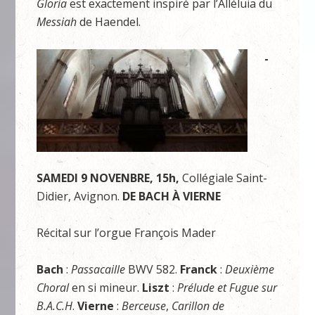
Gloria
est exactement inspiré par l’Alléluia du
Messiah
de Haendel.
-
SAMEDI 9 NOVENBRE, 15h,
Collégiale Saint-
Didier, Avignon.
DE BACH À VIERNE
Récital sur l’orgue François Mader
Bach
:
Passacaille
BWV 582.
Franck
:
Deuxième
Choral
en si mineur.
Liszt
:
Prélude et Fugue sur
B.A.C.H
.
Vierne
:
Berceuse
,
Carillon de