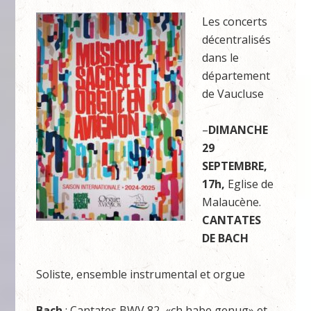
Les concerts
décentralisés
dans le
département
de Vaucluse
–
DIMANCHE
29
SEPTEMBRE,
17h,
Eglise de
Malaucène.
CANTATES
DE BACH
Soliste, ensemble instrumental et orgue
Bach
: Cantates BWV 82, «ch habe genug» et