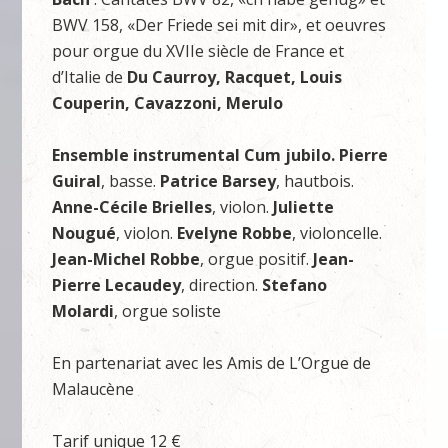
BWV 158, «Der Friede sei mit dir», et oeuvres
pour orgue du XVIIe siècle de France et
d’Italie de
Du Caurroy, Racquet, Louis
Couperin, Cavazzoni, Merulo
Ensemble instrumental
Cum jubilo. Pierre
Guiral
, basse.
Patrice Barsey
, hautbois.
Anne-Cécile Brielles
, violon.
Juliette
Nougué
, violon.
Evelyne Robbe
, violoncelle.
Jean-Michel Robbe
, orgue positif.
Jean-
Pierre Lecaudey
, direction.
Stefano
Molardi
, orgue soliste
En partenariat avec les Amis de L’Orgue de
Malaucène
Tarif unique 12 €