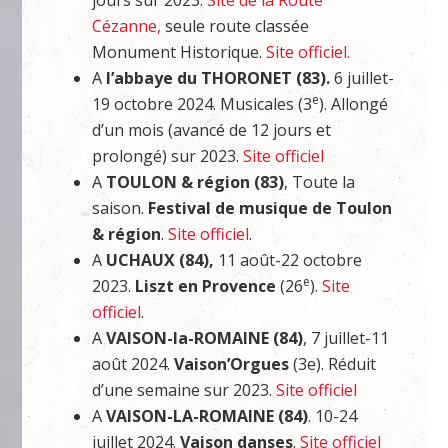
jours sur 2023.
Site de la Route
Cézanne,
seule route classée
Monument Historique.
Site officiel.
A
l’abbaye du THORONET (83).
6 juillet-
e
19 octobre 2024. Musicales (3
). Allongé
d’un mois (avancé de 12 jours et
prolongé) sur 2023.
Site officiel
A
TOULON & région (83)
, Toute la
saison.
Festival de musique de Toulon
& région
.
Site officiel
.
A
UCHAUX (84),
11 août-22 octobre
e
2023.
Liszt en Provence
(26
).
Site
officiel
.
A
VAISON-la-ROMAINE (84)
, 7 juillet-11
août 2024.
Vaison’Orgues
(3e). Réduit
d’une semaine sur 2023.
Site officiel
A
VAISON-LA-ROMAINE (84)
. 10-24
juillet 2024.
Vaison danses
.
Site officiel