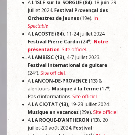
A
L’ISLE-sur-la-SORGUE (84)
. 18 juin-29
juillet 2024.
Festival Provençal des
Orchestres de Jeunes
(19e).
In
Spectable
A
LACOSTE (84)
, 11-24 juillet 2024.
e
Festival Pierre Cardin
(24
).
Notre
présentation
.
Site officiel
.
A
LAMBESC (13)
, 4-7 juillet 2023.
Festival international de guitare
e
(24
).
Site officiel
.
A
LANCON-DE-PROVENCE (13)
&
e
alentours.
Musique à la ferme
(17
).
Pas d’informations.
Site officiel.
A
LA CIOTAT (13)
, 19-28 juillet 2024.
Musique en vacances
(29e).
Site officiel
A
LA ROQUE-D’ANTHERON (13),
20
juillet-20 août 2024.
Festival
e