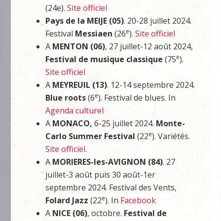
(24e).
Site officiel
Pays de la MEIJE (05)
. 20-28 juillet 2024.
e
Festival
Messiaen
(26
).
Site officiel
A
MENTON (06)
, 27 juillet-12 août 2024,
e
Festival de musique classique
(75
).
Site officiel
A
MEYREUIL (13)
. 12-14 septembre 2024.
e
Blue roots
(6
). Festival de blues. In
Agenda culturel
A
MONACO,
6-25 juillet 2024.
Monte-
e
Carlo Summer Festival
(22
). Variétés.
Site officiel.
A
MORIERES-les-AVIGNON (84)
. 27
juillet-3 août puis 30 août-1er
septembre 2024. Festival des Vents,
e
Folard Jazz
(22
). In
Facebook
A
NICE (06)
, octobre.
Festival de