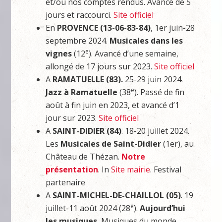
et/ou nos comptes rendus. Avancé de 5
jours et raccourci.
Site officiel
En
PROVENCE (13-06-83-84)
, 1er juin-28
septembre 2024.
Musicales dans les
e
vignes
(12
). Avancé d’une semaine,
allongé de 17 jours sur 2023.
Site officiel
A
RAMATUELLE (83).
25-29 juin 2024.
e
Jazz à Ramatuelle
(38
). Passé de fin
août à fin juin en 2023, et avancé d’1
jour sur 2023.
Site officiel
A
SAINT-DIDIER (84)
. 18-20 juillet 2024.
Les
Musicales de Saint-Didier
(1er), au
Château de Thézan.
Notre
présentation
. In
Site mairie
. Festival
partenaire
A
SAINT-MICHEL-DE-CHAILLOL (05)
. 19
e
juillet-11 août 2024 (28
).
Aujourd’hui
les musiques.
Musiques du monde,