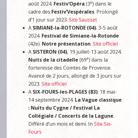
e
août 2024.
Festiv’Opéra
(3
) dans le
cadre des
Festiv’Vespérales
. Prolongé
d’1 jour sur 2023.
Site Sausset
A
SIMIANE-la-ROTONDE (04)
. 3-5 août
2024.
Festival de Simiane-la-Rotonde
(42e).
Notre présentation
.
Site officiel
A
SISTERON (04)
, 19 juillet-13 août 2024.
e
Nuits de la citadelle
(69
) dans la
forteresse des Comtes de Provence.
Avancé de 2 jours, allongé de 3 jours sur
2023.
Site officiel
A
SIX-FOURS-les-PLAGES (83)
. 18 mai-
14 septembre 2024.
La Vague classique
: Nuits du Cygne / Festival La
Collégiale / Concerts de la Lagune
.
Différé d’un mois et demi. In
Site Six-
Fours