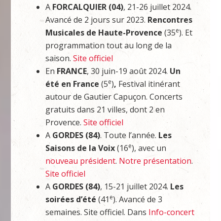
A
FORCALQUIER (04)
, 21-26 juillet 2024.
Avancé de 2 jours sur 2023.
Rencontres
e
Musicales de Haute-Provence
(35
). Et
programmation tout au long de la
saison.
Site officiel
En
FRANCE
, 30 juin-19 août 2024.
Un
e
été en France
(5
)
,
Festival itinérant
autour de Gautier Capuçon. Concerts
gratuits dans 21 villes, dont 2 en
Provence.
Site officiel
A
GORDES (84)
. Toute l’année.
Les
e
Saisons de la Voix
(16
), avec un
nouveau président
.
Notre présentation
.
Site officiel
A
GORDES (84)
, 15-21 juillet 2024.
Les
e
soirées d’été
(41
). Avancé de 3
semaines. Site officiel. Dans
Info-concert