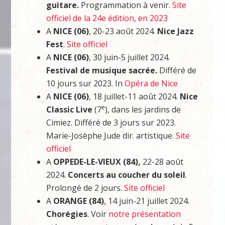
guitare.
Programmation à venir.
Site
officiel de la 24e édition, en 2023
A
NICE (06)
, 20-23 août 2024.
Nice Jazz
Fest
.
Site officiel
A
NICE (06)
, 30 juin-5 juillet 2024.
Festival de musique sacrée.
Différé de
10 jours sur 2023. In
Opéra de Nice
A
NICE (06)
, 18 juillet-11 août 2024.
Nice
e
Classic Live
(7
), dans les jardins de
Cimiez. Différé de 3 jours sur 2023.
Marie-Josèphe Jude dir. artistique.
Site
officiel
A
OPPEDE-LE-VIEUX (84),
22-28 août
2024.
Concerts au coucher du soleil
.
Prolongé de 2 jours.
Site officiel
A
ORANGE (84)
, 14 juin-21 juillet 2024.
Chorégies
. Voir
notre présentation