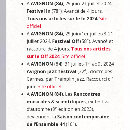
A
AVIGNON (84)
, 29 juin-21 juillet 2024.
e
Festival In
(78
). Avancé de 4 jours.
Tous nos articles sur le In 2024
.
Site
officiel
A
AVIGNON (84)
, 29 juin/1er juillet/3-21
e
juillet 2024.
Festival Off
(58
). Avancé et
raccourci de 4 jours.
Tous nos articles
sur le Off 2024
.
Site officiel
er
A
AVIGNON
(84), 31 juillet-1
août 2024.
e
Avignon jazz festival
(32
), cloître des
Carmes, par Tremplin Jazz. Raccourci d’1
jour.
Site officiel
A
AVIGNON (84)
. Les
Rencontres
musicales & scientifiques,
ex-festival
e
d’automne (9
édition en 2023),
deviennent la
Saison contemporaine
e
de l’Ensemble 44
(10
).