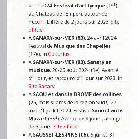
e
août 2024.
Festival d’art lyrique
(19
),
au Château de l’Empéri, autour de
Puccini. Différé de 2 jours sur 2023.
Site
officiel
A
SANARY-sur-MER (83)
. 24 avril 2024.
Festival de
Musique des Chapelles
(17e). In
Culturius
A
SANARY-sur-MER (83)
.
Sanary en
musique
. 20-25 août 2024 (9e). Avancé
d’1 jour, et raccourci d’1 jour sur 2023. In
Site Sanary
A
SAOU et dans la DROME des collines
(26
, mais si près de la région Sud !). 27
juin-21 juillet 2024. Festival
Saoû chante
e
Mozart
(35
). Avancé de 8 jours, allongé
de 6 jours.
Site officiel
A
SAUSSET-LES-PINS (06)
, 5 juillet-31