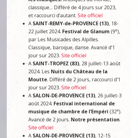
classique… Différé de 4 jours sur 2023,
et raccourci d’autant.
Site officiel
A
SAINT-REMY-de-PROVENCE (13)
, 18-
e
22 juillet 2024.
Festival de Glanum
(9
),
par Les Musicades des Alpilles.
Classique, baroque, danse. Avancé d’1
jour sur 2023.
Site officiel
A
SAINT-TROPEZ (83)
, 28 juillet-13 août
2024. Les
Nuits du Château de la
Moutte
. Différé de 2 jours, raccourci d’1
jour sur 2023.
Site officiel
A
SALON-DE-PROVENCE (13)
, 26 juillet-3
août 2024.
Festival international de
e
musique de chambre
de l’Empéri
(32
).
Avancé de 2 jours.
Notre présentation
.
Site officiel
A
SALON-DE-PROVENCE (13)
, 12-15