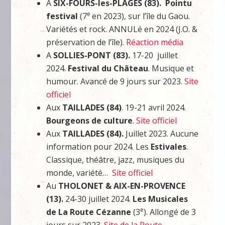
A
SIX-FOURS-les-PLAGES (83).
Pointu
e
festival
(7
en 2023), sur l’île du Gaou.
Variétés et rock. ANNULé en 2024 (J.O. &
préservation de l’île).
Réaction média
A
SOLLIES-PONT (83).
17-20 juillet
2024.
Festival du Château
. Musique et
humour. Avancé de 9 jours sur 2023.
Site
officiel
Aux
TAILLADES (84)
. 19-21 avril 2024.
Bourgeons de culture
.
Site officiel
Aux
TAILLADES (84).
Juillet 2023. Aucune
information pour 2024. Les
Estivales
.
Classique, théâtre, jazz, musiques du
monde, variété…
Site officiel
Au
THOLONET & AIX-EN-PROVENCE
(13).
24-30 juillet 2024.
Les Musicales
e
de
La Route Cézanne
(3
). Allongé de 3