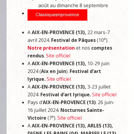
août au dimanche 8 septembre
A
AIX-EN-PROVENCE (13),
22 mars-7
e
avril 2024.
Festival de Pâques
(10
).
Notre présentation
et nos
comptes
rendus
.
Site officiel
A
AIX-EN-PROVENCE (13),
10-29 juin
2024 (
Aix en juin
).
Festival d’art
lyrique.
Site officiel
A
AIX-EN-PROVENCE (13),
3-23 juillet
2024.
Festival d’art lyrique.
Site officiel
Pays d’
AIX-EN-PROVENCE (13)
. 26 juin-
16 juillet 2024.
Nocturnes Sainte-
e
Victoire
(7
).
Site officiel
A
AIX-EN-PROVENCE (13), ARLES (13),
DIGNE-LES-BAINS (04), MARSEILLE (13)
,