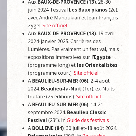
Aux
BAUX-DE-PROVENCE (13)
. 28-30
juin 2024. Festival
Les Baux pianos
(2e),
avec André Manoukian et Jean-François
Zygel.
Site officiel
Aux
BAUX-DE-PROVENCE (13)
. 19 avril
2024-janvier 2025. Carrières des
Lumières. Pas vraiment un festival, mais
expositions immersives sur
l’Egypte
(programme long) et
les Orientalistes
(programme court).
Site officiel
A
BEAULIEU-SUR-MER (06)
. 2-4 août
2024.
Beaulieu-la-Nuit
(1er). ex-Nuits
Guitare (25 éditions).
Site officiel
A
BEAULIEU-SUR-MER (06)
. 14-21
septembre 2024.
Beaulieu Classic
e
Festival
(23
). In
Guide des festivals
A
BOLLENE (84)
. 30 juillet-18 août 2024.
e