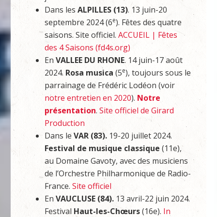
Dans les
ALPILLES (13)
. 13 juin-20
e
septembre 2024 (6
). Fêtes des quatre
saisons. Site officiel.
ACCUEIL | Fêtes
des 4 Saisons (fd4s.org)
En
VALLEE DU RHONE
. 14 juin-17 août
e
2024.
Rosa musica
(5
), toujours sous le
parrainage de Frédéric Lodéon (voir
notre entretien en 2020
).
Notre
présentation
.
Site officiel de Girard
Production
Dans le
VAR (83).
19-20 juillet 2024.
Festival de musique classique
(11e),
au Domaine Gavoty, avec des musiciens
de l’Orchestre Philharmonique de Radio-
France.
Site officiel
En
VAUCLUSE (84).
13 avril-22 juin 2024.
Festival
Haut-les-Chœurs
(16e).
In