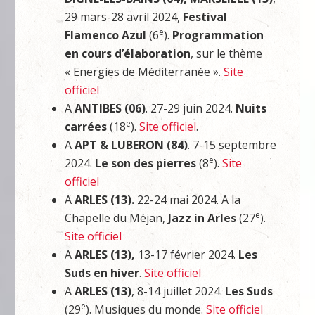
29 mars-28 avril 2024,
Festival
e
Flamenco Azul
(6
).
Programmation
en cours d’élaboration
, sur le thème
« Energies de Méditerranée ».
Site
officiel
A
ANTIBES (06)
. 27-29 juin 2024.
Nuits
e
carrées
(18
).
Site officiel
.
A
APT & LUBERON (84)
. 7-15 septembre
e
2024.
Le son des pierres
(8
).
Site
officiel
A
ARLES (13).
22-24 mai 2024. A la
e
Chapelle du Méjan,
Jazz in Arles
(27
).
Site officiel
A
ARLES (13),
13-17 février 2024.
Les
Suds en hiver
.
Site officiel
A
ARLES (13)
, 8-14 juillet 2024.
Les Suds
e
(29
). Musiques du monde.
Site officiel