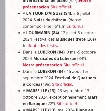
international de piano
(44
).
Notre
présentation
.
Site officiel
.
A
LA TOUR-D’AIGUES (84),
5-8 juillet
2024.
Nuits du château
(danse
e
contemporaine) (6
). In
Culturius
.
A
LOURMARIN (84)
. 12 juillet-5 octobre
2024. Festival des
Musiques d’été
(26e).
In
Route des festivals.
Dans le
LUBERON (84)
, 9 mai-5 octobre
e
2024.
Musicales du Luberon
(34
).
Notre présentation
.
Site officiel
.
Dans le
LUBERON (84)
, 15 août-1er
septembre 2024.
Festival de Quatuors
à Cordes
(49e).
Site officiel
.
A
MARSEILLE (13)
, 13 septembre-13
octobre 2024, exceptionnellement.
Mars
e
en Baroque
(22
).
Site officiel
.
A
MARSEILLE (13),
mai 2024.
Piano en