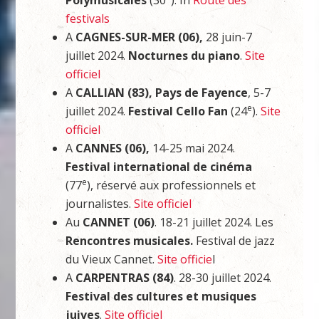
Polymusicales
(30
). In
Route des
festivals
A
CAGNES-SUR-MER (06),
28 juin-7
juillet 2024.
Nocturnes du piano
.
Site
officiel
A
CALLIAN (83), Pays de Fayence
, 5-7
e
juillet 2024.
Festival Cello Fan
(24
).
Site
officiel
A
CANNES (06),
14-25 mai 2024.
Festival international de cinéma
e
(77
), réservé aux professionnels et
journalistes.
Site officiel
Au
CANNET (06)
. 18-21 juillet 2024. Les
Rencontres musicales.
Festival de jazz
du Vieux Cannet.
Site officie
l
A
CARPENTRAS (84)
. 28-30 juillet 2024.
Festival des cultures et musiques
juives
.
Site officiel