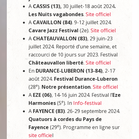
A
CASSIS (13),
30 juillet-18 août 2024
.
Les Nuits vagabondes
.
Site officiel
A
CAVAILLON (84)
. 9-12 juillet 2024.
Cavare Jazz Festival
(2e).
Site officie
l
A
CHATEAUVALLON (83)
, 29 juin-23
juillet 2024. Reporté d’une semaine, et
raccourci de 10 jours sur 2023. Festival
Châteauvallon liberté
.
Site officiel
En
DURANCE-LUBERON (13-84)
, 2-17
août 2024.
Festival Durance-Luberon
e
(28
).
Notre présentation
.
Site officiel
A
EZE (06)
, 14-16 juin 2024. Festival l’
Eze
e
Harmonies
(5
). In
Info-festival
A
FAYENCE (83)
. 26-29 septembre 2024.
Quatuors à cordes du Pays de
e
Fayence
(29
). Programme en ligne sur
site officie
l