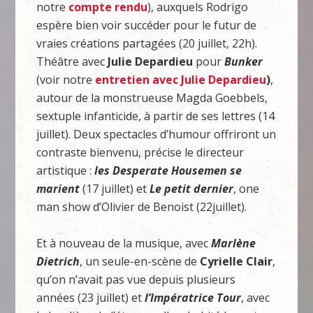
notre
compte rendu
), auxquels Rodrigo
espère bien voir succéder pour le futur de
vraies créations partagées (20 juillet, 22h).
Théâtre avec
Julie
Depardieu
pour
Bunker
(voir notre
entretien avec Julie Depardieu
)
,
autour de la monstrueuse Magda Goebbels,
sextuple infanticide, à partir de ses lettres (14
juillet). Deux spectacles d’humour offriront un
contraste bienvenu, précise le directeur
artistique :
les Desperate Housemen se
marient
(17 juillet) et
Le petit dernier
, one
man show d’Olivier de Benoist (22juillet).
Et à nouveau de la musique, avec
Marlène
Dietrich
, un seule-en-scène de
Cyrielle Clair
,
qu’on n’avait pas vue depuis plusieurs
années (23 juillet) et
l’Impératrice Tour
, avec