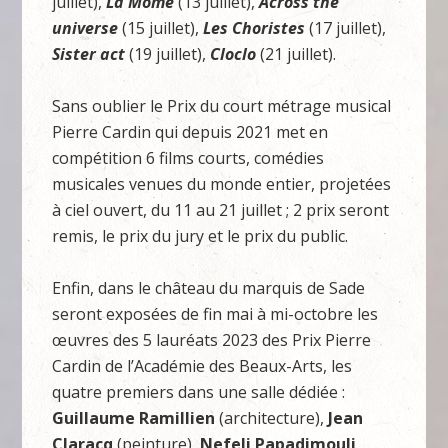
juillet),
La Môme
(13 juillet),
Across the
universe
(15 juillet),
Les Choristes
(17 juillet),
Sister act
(19 juillet),
Cloclo
(21 juillet).
Sans oublier le Prix du court métrage musical
Pierre Cardin qui depuis 2021 met en
compétition 6 films courts, comédies
musicales venues du monde entier, projetées
à ciel ouvert, du 11 au 21 juillet ; 2 prix seront
remis, le prix du jury et le prix du public.
Enfin, dans le château du marquis de Sade
seront exposées de fin mai à mi-octobre les
œuvres des 5 lauréats 2023 des Prix Pierre
Cardin de l’Académie des Beaux-Arts, les
quatre premiers dans une salle dédiée :
Guillaume Ramillien
(architecture),
Jean
Claracq
(peinture),
Nefeli Papadimouli