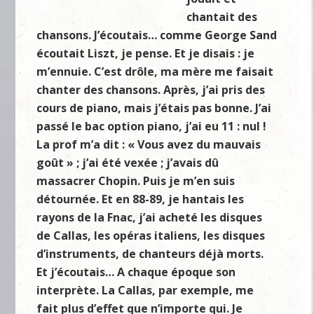
chantait des
chansons. J’écoutais… comme George Sand
écoutait Liszt, je pense. Et je disais : je
m’ennuie. C’est drôle, ma mère me faisait
chanter des chansons. Après, j’ai pris des
cours de piano, mais j’étais pas bonne. J’ai
passé le bac option piano, j’ai eu 11 : nul !
La prof m’a dit : « Vous avez du mauvais
goût » ; j’ai été vexée ; j’avais dû
massacrer Chopin. Puis je m’en suis
détournée. Et en 88-89, je hantais les
rayons de la Fnac, j’ai acheté les disques
de Callas, les opéras italiens, les disques
d’instruments, de chanteurs déjà morts.
Et j’écoutais… A chaque époque son
interprète. La Callas, par exemple, me
fait plus d’effet que n’importe qui. Je