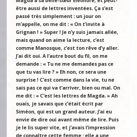
Magda à sa belle-sœur Eléonore, et peut-
être aussi de lettres inventées. Ça s’est
passé très simplement : un jour on
m’appelle, on me dit : « On t’invite à
Grignan ! » Super ! Je n’y suis jamais allée,
mais quand on aime la lecture, c’est
comme Manosque, c’est ton rêve d’y aller.
J’ai dit oui. A l’autre bout du fil, on me
demande : « Tu ne me demandes pas ce
que tu vas lire ? » Eh non, ce sera une
surprise ! C’est comme dans la vie, tu ne
sais pas ce qui va t’arriver, bien ou mal. On
me dit : « C’est les lettres de Magda. » Ah
ouais, je savais que c’était écrit par
Siméon, qui est un grand auteur. J’ai eu
envie de dire oui avant même de lire. Puis
je le lis super vite, et j’avais l’impression
de connaître cette femme ; elle a une