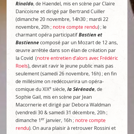
Rinaldo
, de Haendel, mis en scène par Claire
Dancoisne et dirigé par Bertrand Cuiller
(dimanche 20 novembre, 14h30 ; mardi 22
novembre, 20h ;
notre compte rendu
) ; le
charmant opéra participatif
Bastien et
Bastienne
composé par un Mozart de 12 ans,
œuvre arrêtée dans son élan de création par
la Covid (
notre entretien d’alors avec Frédéric
Roels
), devrait ravir le jeune public mais pas
seulement (samedi 26 novembre, 16h) ; en fin
de millésime on redécouvrira un opéra-
e
comique du XIX
siècle,
la Sérénade
, de
Sophie Gail, mis en scène par Jean
Macornerie et dirigé par Debora Waldman
(vendredi 30 & samedi 31 décembre, 20h ;
er
dimanche 1
janvier, 16h ;
notre compte
rendu
). On aura plaisir à retrouver Rossini et