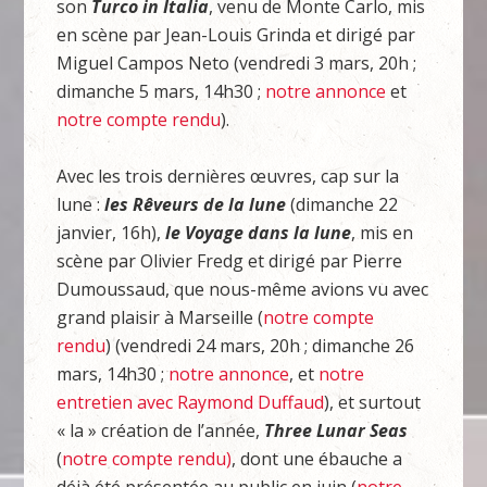
son
Turco in Italia
, venu de Monte Carlo, mis
en scène par Jean-Louis Grinda et dirigé par
Miguel Campos Neto (vendredi 3 mars, 20h ;
dimanche 5 mars, 14h30 ;
notre annonce
et
notre compte rendu
).
Avec les trois dernières œuvres, cap sur la
lune :
les Rêveurs de la lune
(dimanche 22
janvier, 16h),
le Voyage dans la lune
, mis en
scène par Olivier Fredg et dirigé par Pierre
Dumoussaud, que nous-même avions vu avec
grand plaisir à Marseille (
notre compte
rendu
) (vendredi 24 mars, 20h ; dimanche 26
mars, 14h30 ;
notre annonce
, et
notre
entretien avec Raymond Duffaud
), et surtout
« la » création de l’année,
Three Lunar Seas
(
notre compte rendu)
, dont une ébauche a