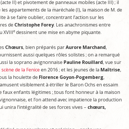
cte II) et pivotement de panneaux mobiles (acte III) ; il
 les appartements de la maréchale (I), la maison de M. de
 vite à se faire oublier, concentrant l’action sur les
ères de
Christophe Forey
. Les anachronismes entre
e
 XVIII
dessinent une mise en abyme piquante.
es
Chœurs
, bien préparés par
Aurore Marchand
,
ournissent aussi quelques rôles solistes ; on a remarqué
ussi la soprano avignonnaise
Pauline Rouillard
, vue sur
 scène de la Fenice
en 2016 ; et les jeunes de la
Maîtrise
,
ous la houlette de
Florence Goyon-Pogemberg
,
’amusent visiblement à étriller le Baron Ochs en essaim
e faux enfants légitimes ; tous font honneur à la maison
vignonnaise, et l’on attend avec impatience la production
ui unira l’intégralité de ses forces vives –
chœurs,