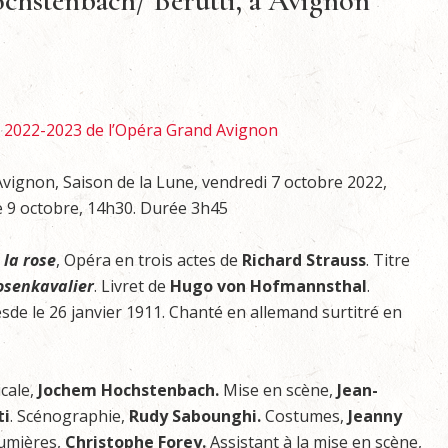
Hochstenbach/ Berutti, à Avignon
n 2022-2023 de l’Opéra Grand Avignon
vignon, Saison de la Lune, vendredi 7 octobre 2022,
e 9 octobre, 14h30. Durée 3h45
 la rose
, Opéra en trois actes de
Richard Strauss
. Titre
osenkavalier
. Livret de
Hugo von Hofmannsthal
.
sde le 26 janvier 1911. Chanté en allemand surtitré en
cale,
Jochem Hochstenbach.
Mise en scène,
Jean-
ti
. Scénographie,
Rudy Sabounghi.
Costumes,
Jeanny
umières,
Christophe Forey.
Assistant à la mise en scène,