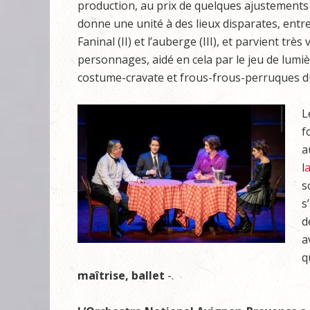
production, au prix de quelques ajustements (a
donne une unité à des lieux disparates, entre
Faninal (II) et l’auberge (III), et parvient très
personnages, aidé en cela par le jeu de lumi
costume-cravate et frous-frous-perruques du
L
f
a
l
a
s
s
d
a
q
maîtrise, ballet
-.