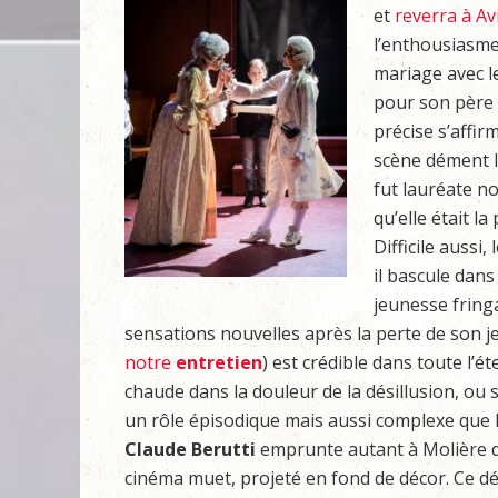
et
reverra à A
l’enthousiasme 
mariage avec l
pour son père 
précise s’affi
scène dément l
fut lauréate n
qu’elle était la
Difficile aussi,
il bascule dans
jeunesse fring
sensations nouvelles après la perte de son je
notre
entretien
) est crédible dans toute l’é
chaude dans la douleur de la désillusion, ou s
un rôle épisodique mais aussi complexe que l
Claude Berutti
emprunte autant à Molière q
cinéma muet, projeté en fond de décor. Ce dé