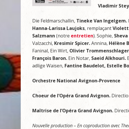
Vladimir Ste
Die Feldmarschallin,
Tineke Van Ingelgem.
Hanna-Larissa Laujoks
, remplaçant
Violett
Salzmann
(notre
entretien
). Sophie,
Sheva
Valzacchi,
Kresimir Spicer.
Annina,
Hélène 
Faninal, Ein Wirt,
Olivier Trommenschlager
François Baron.
Ein Notar,
Saeid Alkhouri.
adlige Waisen,
Fantine Baudelot, Estelle 
Orchestre National Avignon-Provence
Choeur de l’Opéra Grand Avignon.
Directi
Maîtrise de l’Opéra Grand Avignon.
Direct
Nouvelle production – En coproduction avec Thea