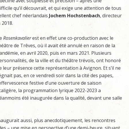
décliné avec souplesse et précision – après une
ficile qu’il découvrait, et qui exige une attention de tous
cellent chef néerlandais
Jochem Hochstenbach
, directeur
 2018.
e
Rosenkavalier
est en effet une co-production avec le
héâtre de Trêves, où il avait été annulé en raison de la
andémie, en avril 2020, puis en mars 2021. Plusieurs
ersonnalités, de la ville et du théâtre trévois, ont honoré
e leur présence cette représentation à Avignon. Et s’il ne
égnait pas, en ce vendredi soir dans la cité des papes,
’effervescence festive d’une ouverture de saison
caligère, la programmation lyrique 2022-2023 a
éanmoins été inaugurée dans la qualité, devant une salle
inaugurait aussi, plus anecdotiquement, les rencontres
des – une mise en perspective d’une demi-heure, situant