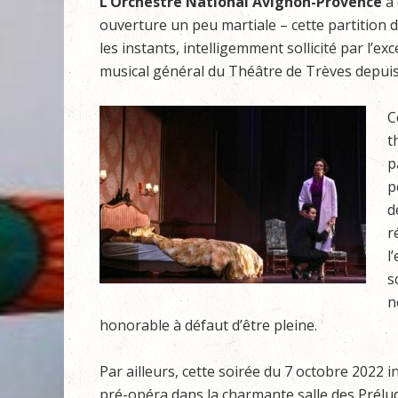
L’Orchestre National Avignon-Provence
a 
ouverture un peu martiale – cette partition dif
les instants, intelligemment sollicité par l’ex
musical général du Théâtre de Trèves depuis
C
t
p
p
d
r
l
s
n
honorable à défaut d’être pleine.
Par ailleurs, cette soirée du 7 octobre 2022 
pré-opéra dans la charmante salle des Prélu