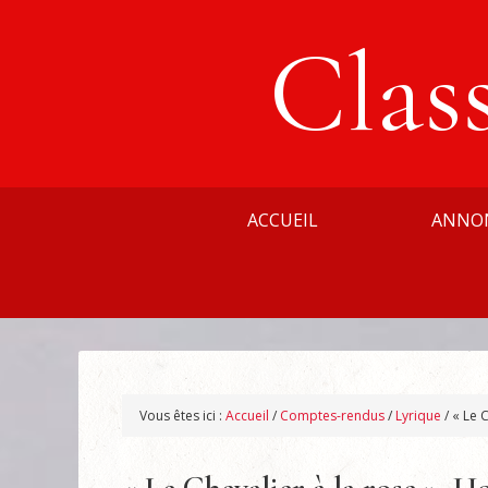
Clas
ACCUEIL
ANNO
Vous êtes ici :
Accueil
/
Comptes-rendus
/
Lyrique
/
« Le C