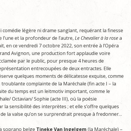
i comédie légère ni drame sanglant, requérant la finesse
e l’une et la profondeur de l’autre,
Le Chevalier à la rose
a
ait, en ce vendredi 7 octobre 2022, son entrée à l’Opéra
rand Avignon, une production fort applaudie voire
cclamée par le public, pour presque 4 heures de
eprésentation entrecoupées de deux entractes. Elle
éserve quelques moments de délicatesse exquise, comme
a troublante complainte de la Maréchale (fin acte I – la
uite du temps est un leitmotiv important, comme le
hale/ Octavian/ Sophie (acte III), où la poésie
la sensibilité des interprètes ; et elle s’offre quelques
t de la valse qu’on se surprendrait presque à fredonner…
a soprano belge
Tineke Van Ingelgem
(la Maréchale) –