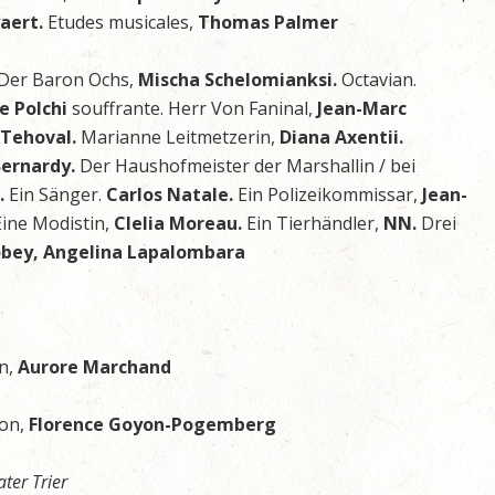
yaert.
Etudes musicales,
Thomas Palmer
Der Baron Ochs,
Mischa Schelomianksi.
Octavian.
e Polchi
souffrante. Herr Von Faninal,
Jean-Marc
 Tehoval.
Marianne Leitmetzerin,
Diana Axentii.
Bernardy.
Der Haushofmeister der Marshallin / bei
.
Ein Sänger.
Carlos Natale.
Ein Polizeikommissar,
Jean-
Eine Modistin,
Clelia Moreau.
Ein Tierhändler,
NN.
Drei
Bobey, Angelina Lapalombara
on,
Aurore Marchand
ion,
Florence Goyon-Pogemberg
ter Trier