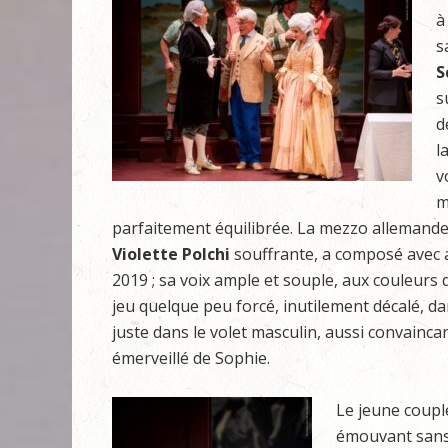
à
s
S
s
d
l
v
m
parfaitement équilibrée. La mezzo allemand
Violette Polchi
souffrante, a composé avec 
2019 ; sa voix ample et souple, aux couleurs div
jeu quelque peu forcé, inutilement décalé, dan
juste dans le volet masculin, aussi convain
émerveillé de Sophie.
Le jeune couple
émouvant sans