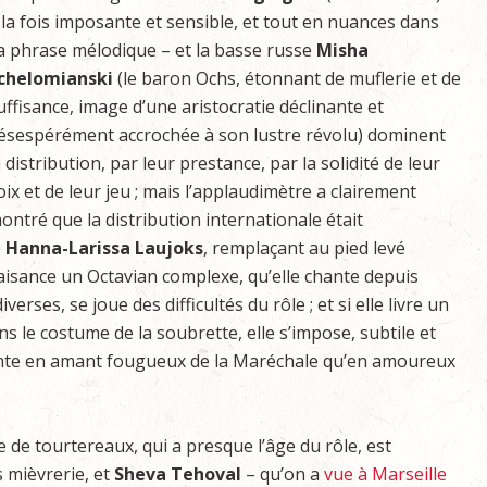
 la fois imposante et sensible, et tout en nuances dans
a phrase mélodique – et la basse russe
Misha
chelomianski
(le baron Ochs, étonnant de muflerie et de
uffisance, image d’une aristocratie déclinante et
ésespérément accrochée à son lustre révolu) dominent
a distribution, par leur prestance, par la solidité de leur
oix et de leur jeu ; mais l’applaudimètre a clairement
ontré que la distribution internationale était
e
Hanna-Larissa Laujoks
, remplaçant au pied levé
aisance un Octavian complexe, qu’elle chante depuis
erses, se joue des difficultés du rôle ; et si elle livre un
s le costume de la soubrette, elle s’impose, subtile et
cante en amant fougueux de la Maréchale qu’en amoureux
 de tourtereaux, qui a presque l’âge du rôle, est
 mièvrerie, et
Sheva Tehoval
– qu’on a
vue à Marseille