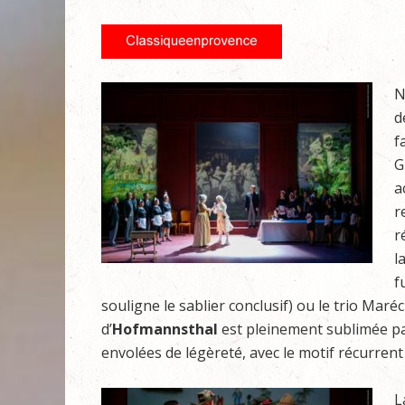
N
d
f
G
a
r
r
l
f
souligne le sablier conclusif) ou le trio Maréc
d’
Hofmannsthal
est pleinement sublimée par 
envolées de légèreté, avec le motif récurren
L