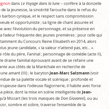
vignon
dans
Le Voyage dans la lune
– confère à la donzelle
de la jeunesse, la sincérité farouche dans le refus du
e barbon cynique, et le respect sans compromission
veule et opportuniste ; sa ligne de chant assurée et
rme avec l’évolution du personnage, et sa présence en
a fadeur fréquente des jeunes premières ; pour celle qui
otamment du Concours Reine Elisabeth en 2014, alors
 plus jeune candidate, « la valeur n’attend pas, etc… ».
 le rôle du père, Faninal ; personnage de comédie (acte II),
 le drame familial éprouvant avant de se refaire une
ante aux côtés de la Maréchale en recherche de
une amant (III) ; le baryton
Jean-Marc Salzmann
(voir
tendue de sa palette vocale et scénique ; profonde et
irupeuse dans l’odieuse flagornerie, il habite avec force
a pièce, dont la mise en scène intelligente de
Jean-
u’à Mozart (les trois masques de
Don Giovanni
), ou au
cor, sombre et sobre, traverse l’ensemble de la