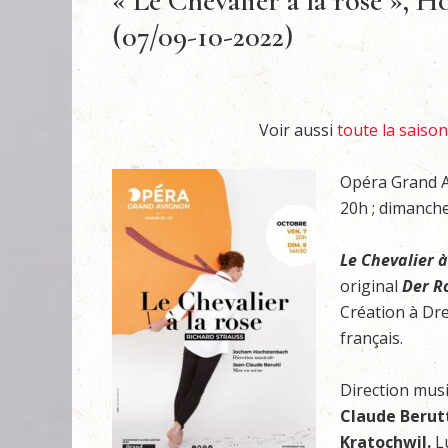
« Le Chevalier à la rose », 
(07/09-10-2022)
Voir aussi
toute la saiso
Opéra Grand A
20h ; dimanch
Le Chevalier à
original
Der R
Création à Dre
français.
Direction musi
Claude Berut
Kratochwil.
L