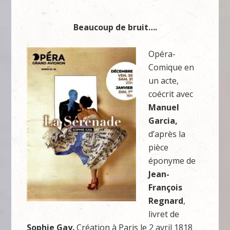
Beaucoup de bruit….
Opéra-
Comique en
un acte,
coécrit avec
Manuel
Garcia,
d’après la
pièce
éponyme de
Jean-
François
Regnard
,
livret de
Sophie Gay.
Création à Paris le 2 avril 1818