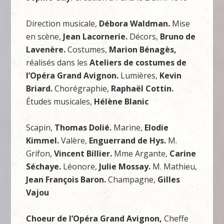
Direction musicale,
Débora Waldman.
Mise
en scène,
Jean Lacornerie.
Décors,
Bruno de
Lavenère.
Costumes,
Marion Bénagès,
réalisés dans les
Ateliers de costumes de
l’Opéra Grand Avignon.
Lumières,
Kevin
Briard.
Chorégraphie,
Raphaël Cottin.
Études musicales,
Hélène Blanic
Scapin,
Thomas Dolié.
Marine,
Elodie
Kimmel.
Valère,
Enguerrand de Hys.
M.
Grifon,
Vincent Billier.
Mme Argante,
Carine
Séchaye.
Léonore,
Julie Mossay.
M. Mathieu,
Jean Franc
ois Baron.
Champagne,
Gilles
Vajou
Choeur de l’Opéra Grand Avignon,
Cheffe