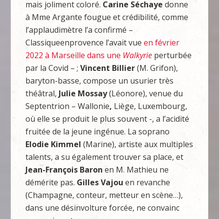
mais joliment coloré.
Carine Séchaye
donne
à Mme Argante fougue et crédibilité, comme
l’applaudimètre l’a confirmé –
Classiqueenprovence l’avait vue
en février
2022 à Marseille dans une
Walkyrie
perturbée
par la Covid – ;
Vincent Billier
(M. Grifon),
baryton-basse, compose un usurier très
théâtral,
Julie Mossay
(Léonore), venue du
Septentrion – Wallonie
,
Liège, Luxembourg,
où elle se produit le plus souvent -, a l’acidité
fruitée de la jeune ingénue. La soprano
Elodie Kimmel
(Marine), artiste aux multiples
talents, a su également trouver sa place, et
Jean-François Baron
en M. Mathieu ne
démérite pas.
Gilles Vajou
en revanche
(Champagne, conteur, metteur en scène…),
dans une désinvolture forcée, ne convainc