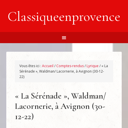
Classiqueenprovence
Vous êtes ici :
Accueil
/
Comptes-rendus
/
Lyrique
/
« La
Sérénade », Waldman/ Lacornerie, à Avignon (30-12-
22)
« La Sérénade », Waldman/
Lacornerie, à Avignon (30-
12-22)