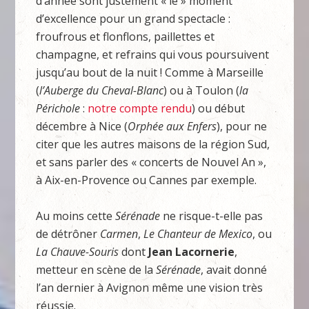
d’année sont justement « le » moment
d’excellence pour un grand spectacle :
froufrous et flonflons, paillettes et
champagne, et refrains qui vous poursuivent
jusqu’au bout de la nuit ! Comme à Marseille
(
l’Auberge du Cheval-Blanc
) ou à Toulon (
la
Périchole
:
notre compte rendu
) ou début
décembre à Nice (
Orphée aux Enfers
), pour ne
citer que les autres maisons de la région Sud,
et sans parler des « concerts de Nouvel An »,
à Aix-en-Provence ou Cannes par exemple.
Au moins cette
Sérénade
ne risque-t-elle pas
de détrôner
Carmen
,
Le Chanteur de Mexico
, ou
La Chauve-Souris
dont
Jean Lacornerie
,
metteur en scène de la
Sérénade
, avait donné
l’an dernier à Avignon même une vision très
réussie.