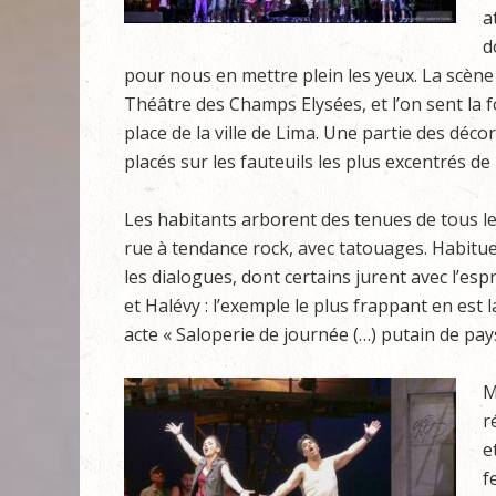
a
d
pour nous en mettre plein les yeux. La scène 
Théâtre des Champs Elysées, et l’on sent la f
place de la ville de Lima. Une partie des déc
placés sur les fauteuils les plus excentrés de l
Les habitants arborent des tenues de tous les
rue à tendance rock, avec tatouages. Habituel
les dialogues, dont certains jurent avec l’esp
et Halévy : l’exemple le plus frappant en est 
acte « Saloperie de journée (…) putain de pays 
M
r
e
f