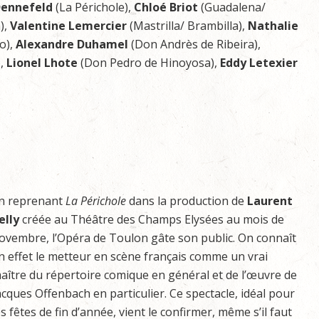
Dennefeld
(La Périchole),
Chloé Briot
(Guadalena/
),
Valentine Lemercier
(Mastrilla/ Brambilla),
Nathalie
lo),
Alexandre Duhamel
(Don Andrès de Ribeira),
),
Lionel Lhote
(Don Pedro de Hinoyosa),
Eddy Letexier
n reprenant
La Périchole
dans la production de
Laurent
elly
créée au Théâtre des Champs Elysées au mois de
ovembre, l’Opéra de Toulon gâte son public. On connaît
n effet le metteur en scène français comme un vrai
aître du répertoire comique en général et de l’œuvre de
acques Offenbach en particulier. Ce spectacle, idéal pour
es fêtes de fin d’année, vient le confirmer, même s’il faut