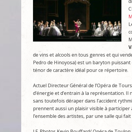
d
C
M
L
c
M
V
de vins et alcools en tous genres et qui venden
Pedro de Hinoyosa) est un baryton puissant
ténor de caractère idéal pour ce répertoire.
Actuel Directeur Général de l’Opéra de Tours
d’énergie et d’entrain à la représentation. Il
sans toutefois déraper dans l’accident ryth
prennent aussi un plaisir visible à participer
l’ensemble des artistes, par une salle qui fai
I.F. Photos Kevin Bouffard/ Opéra de Toulon