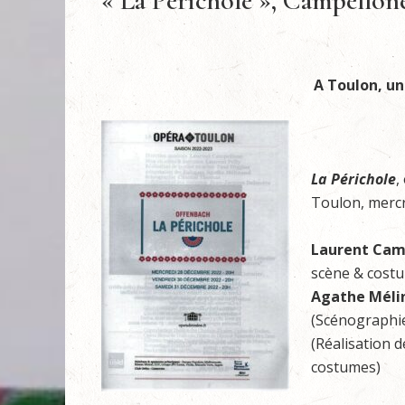
« La Périchole », Campellone
A Toulon, u
La Périchole
,
Toulon, merc
Laurent Cam
scène & cost
Agathe Méli
(Scénographi
(Réalisation d
costumes)