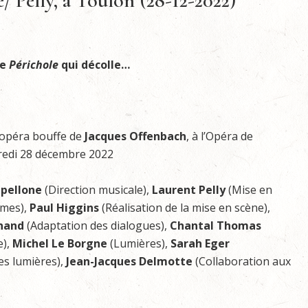
/ Pelly, à Toulon (28-12-2022)
ne
Périchole
qui décolle…
 opéra bouffe de
Jacques Offenbach
, à l’Opéra de
redi 28 décembre 2022
pellone
(Direction musicale),
Laurent Pelly
(Mise en
umes),
Paul Higgins
(Réalisation de la mise en scène),
nand
(Adaptation des dialogues),
Chantal Thomas
e),
Michel Le Borgne
(Lumières),
Sarah
Eger
es lumières),
Jean-Jacques Delmotte
(Collaboration aux