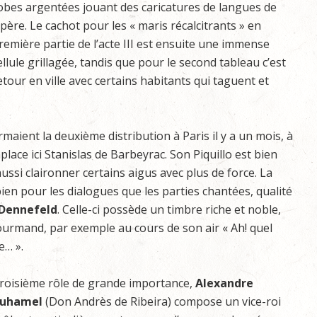
obes argentées jouant des caricatures de langues de
ipère. Le cachot pour les « maris récalcitrants » en
remière partie de l’acte III est ensuite une immense
ellule grillagée, tandis que pour le second tableau c’est
etour en ville avec certains habitants qui taguent et
maient la deuxième distribution à Paris il y a un mois, à
lace ici Stanislas de Barbeyrac. Son Piquillo est bien
ssi claironner certains aigus avec plus de force. La
ien pour les dialogues que les parties chantées, qualité
Dennefeld
. Celle-ci possède un timbre riche et noble,
gourmand, par exemple au cours de son air « Ah! quel
e… ».
roisième rôle de grande importance,
Alexandre
uhamel
(Don Andrès de Ribeira) compose un vice-roi