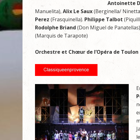
Antoinette 
Manuelita),
Alix Le Saux
(Berginella/ Ninetta
Perez
(Frasquinella).
Philippe Talbot
(Piquil
Rodolphe Briand
(Don Miguel de Panatellas
(Marquis de Tarapote)
Orchestre et Chœur de l’Opéra de Toulon
E
P
n
e
m
J
l