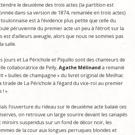
ttendre le deuxième des trois actes (la partition est
onnée dans sa version de 1874, remaniée en trois actes)
toulonnaise est à l’évidence plus petite que celle du
oule péruvienne du premier acte un peu à l’étroit sur la
ors est d’ailleurs aveugle, alors que nous ne sommes pas
a salle.
 jours et La Périchole et Piquillo sont des chanteurs de
le collaboratrice de Pelly,
Agathe Mélinand
a remanié
rit « bulles de champagne » du livret original de Meilhac
la tirade de La Périchole à l’égard du vice-roi au premier
! ».
ais l’ouverture du rideau sur le deuxième acte balaie ces
éserves, on retrouve un large sourire devant les canapés
t miroirs suspendus sur un fond de décor noir, les
emmes de la cour aux longues perruques blondes et