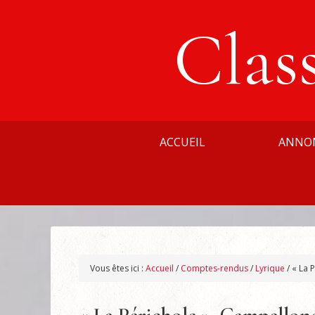
Clas
ACCUEIL
ANNO
Vous êtes ici :
Accueil
/
Comptes-rendus
/
Lyrique
/
« La P