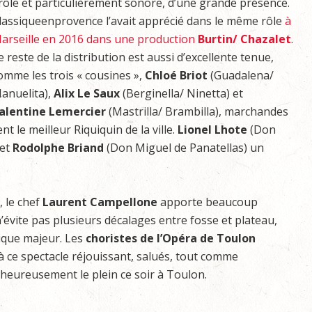
rôle et particulièrement sonore, d’une grande présence.
lassiqueenprovence l’avait apprécié dans le même rôle
à
arseille en 2016 dans une production
Burtin/ Chazalet
.
e reste de la distribution est aussi d’excellente tenue,
omme les trois « cousines »,
Chloé Briot
(Guadalena/
anuelita),
Alix Le Saux
(Berginella/ Ninetta) et
alentine Lemercier
(Mastrilla/ Brambilla), marchandes
t le meilleur Riquiquin de la ville.
Lionel Lhote
(Don
 et
Rodolphe Briand
(Don Miguel de Panatellas) un
, le chef
Laurent Campellone
apporte beaucoup
 n’évite pas plusieurs décalages entre fosse et plateau,
mique majeur. Les
choristes de l’Opéra de Toulon
 à ce spectacle réjouissant, salués, tout comme
t heureusement le plein ce soir à Toulon.