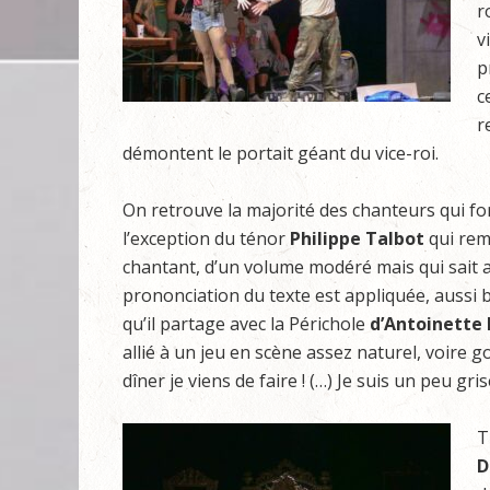
r
v
p
c
r
démontent le portait géant du vice-roi.
On retrouve la majorité des chanteurs qui for
l’exception du ténor
Philippe Talbot
qui remp
chantant, d’un volume modéré mais qui sait au
prononciation du texte est appliquée, aussi b
qu’il partage avec la Périchole
d’Antoinette
allié à un jeu en scène assez naturel, voire 
dîner je viens de faire ! (…) Je suis un peu gris
T
D