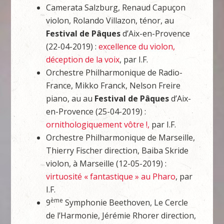
Camerata Salzburg, Renaud Capuçon
violon, Rolando Villazon, ténor, au
Festival de Pâques
d’Aix-en-Provence
(22-04-2019) :
excellence du violon,
déception de la voix
, par I.F.
Orchestre Philharmonique de Radio-
France, Mikko Franck, Nelson Freire
piano, au au
Festival de Pâques
d’Aix-
en-Provence (25-04-2019) :
ornithologiquement vôtre !,
par I.F.
Orchestre Philharmonique de Marseille,
Thierry Fischer direction, Baiba Skride
violon, à Marseille (12-05-2019) :
virtuosité « fantastique » au Pharo
, par
I.F.
ème
9
Symphonie Beethoven, Le Cercle
de l’Harmonie, Jérémie Rhorer direction,