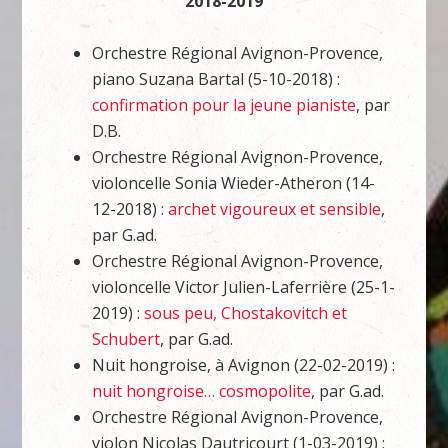
2018-2019
Orchestre Régional Avignon-Provence,
piano Suzana Bartal (5-10-2018) :
confirmation pour la jeune pianiste
, par
D.B.
Orchestre Régional Avignon-Provence,
violoncelle Sonia Wieder-Atheron (14-
12-2018) :
archet vigoureux et sensible
,
par G.ad.
Orchestre Régional Avignon-Provence,
violoncelle Victor Julien-Laferrière (25-1-
2019) :
sous peu, Chostakovitch et
Schubert
, par G.ad.
Nuit hongroise, à Avignon (22-02-2019) :
nuit hongroise… cosmopolite
, par G.ad.
Orchestre Régional Avignon-Provence,
violon Nicolas Dautricourt (1-03-2019) :