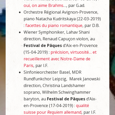
oui, on aime Brahms
…, par G.ad.
Orchestre Régional Avignon-Provence,
piano Natacha Kudritskaya (22-03-2019)
:
facettes du piano romantique
, par D.B.
Wiener Symphoniker, Lahav Shani
direction, Renaud Capuçon violon, au
Festival de Pâques
d’Aix-en-Provence
(15-04-2019) :
précision, virtuosité… et
recueillement avec Notre-Dame de
Paris
, par I.F.
Sinfonieorchester Basel, MDR
Rundfunkchor Leipzig, Marek Janowski
direction, Christina Landshamer
soprano, Wilhelm Schwinghammer
baryton, au
Festival de Pâques
d’Aix-
en-Provence (17-04-2019) :
qualité
suisse pour
Requiem
allemand
, par I.F.