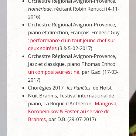
Orchestre Régional Avignon-Provence,
Homériade
, récitant Robin Renucci (4-11-
2016)
Orchestre Régional Avignon-Provence,
piano et direction, François-Frédéric Guy
:
performance d’un tout jeune chef sur
deux soirées
(3 & 5-02-2017)
Orchestre Régional Avignon-Provence,
Jazz et classique, piano Thomas Enhco :
un compositeur est né
, par G.ad. (17-03-
2017)
Chorégies 2017 :
les Panètes
, de Holst.
Nuit Brahms, Festival international de
piano, La Roque d’Anthéron :
Mangova,
Korobeinikov & Foster au service de
Brahms
, par D.B. (29-07-2017)