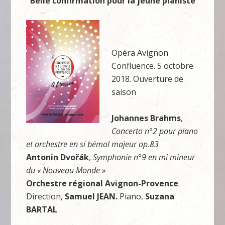
Belle confirmation pour la jeune pianiste
Opéra Avignon
Confluence. 5 octobre
2018. Ouverture de
saison
Johannes Brahms
,
Concerto n°2 pour piano
et orchestre en si bémol majeur op.83
Antonin Dvořák
,
Symphonie n°9 en mi mineur
du « Nouveau Monde »
Orchestre régional Avignon-Provence
.
Direction,
Samuel JEAN
.
Piano,
Suzana
BARTAL