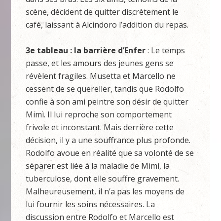
scène, décident de quitter discrètement le
café, laissant à Alcindoro l’addition du repas.
3e tableau : la barrière d’Enfer
: Le temps
passe, et les amours des jeunes gens se
révèlent fragiles. Musetta et Marcello ne
cessent de se quereller, tandis que Rodolfo
confie à son ami peintre son désir de quitter
Mimì. Il lui reproche son comportement
frivole et inconstant. Mais derrière cette
décision, il y a une souffrance plus profonde.
Rodolfo avoue en réalité que sa volonté de se
séparer est liée à la maladie de Mimì, la
tuberculose, dont elle souffre gravement.
Malheureusement, il n’a pas les moyens de
lui fournir les soins nécessaires. La
discussion entre Rodolfo et Marcello est