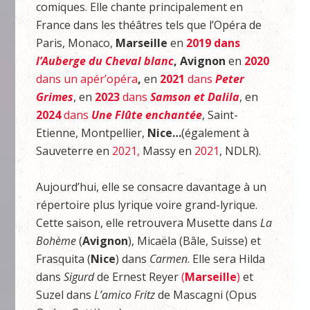
comiques. Elle chante principalement en
France dans les théâtres tels que l’Opéra de
Paris, Monaco,
Marseille
en
2019
dans
l’Auberge du Cheval blanc
, Avignon
en
2020
dans un apér’opéra
,
en
2021
dans
Peter
Grimes
, en
2023
dans
Samson et Dalila
, en
2024
dans
Une Flûte enchantée
, Saint-
Etienne, Montpellier,
Nice…
(également à
Sauveterre en
2021,
Massy en
2021
, NDLR).
Aujourd’hui, elle se consacre davantage à un
répertoire plus lyrique voire grand-lyrique.
Cette saison, elle retrouvera Musette dans
La
Bohème
(
Avignon
), Micaëla (Bâle, Suisse) et
Frasquita (
Nice
) dans
Carmen
. Elle sera Hilda
dans
Sigurd
de Ernest Reyer
(
Marseille
)
et
Suzel dans
L’amico Fritz
de Mascagni (Opus