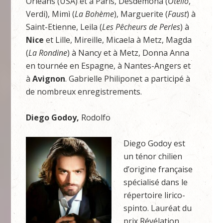
Orleans (USA) et à Paris, Desdemona (
Otello
,
Verdi), Mimì (
La Bohème
), Marguerite (
Faust
) à
Saint-Etienne, Leila (
Les Pêcheurs de Perles
) à
Nice
et Lille, Mireille, Micaela à Metz, Magda
(
La Rondine
) à Nancy et à Metz, Donna Anna
en tournée en Espagne, à Nantes-Angers et
à
Avignon
. Gabrielle Philiponet a participé à
de nombreux enregistrements.
Diego Godoy,
Rodolfo
Diego Godoy est
un ténor chilien
d’origine française
spécialisé dans le
répertoire lirico-
spinto. Lauréat du
prix Révélation