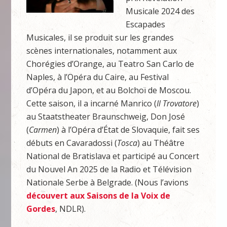
Musicale 2024 des
Escapades
Musicales, il se produit sur les grandes
scènes internationales, notamment aux
Chorégies d’Orange, au Teatro San Carlo de
Naples, à l’Opéra du Caire, au Festival
d’Opéra du Japon, et au Bolchoï de Moscou.
Cette saison, il a incarné Manrico (
Il
Trovatore
)
au Staatstheater Braunschweig, Don José
(
Carmen
) à l’Opéra d’État de Slovaquie, fait ses
débuts en Cavaradossi (
Tosca
) au Théâtre
National de Bratislava et participé au Concert
du Nouvel An 2025 de la Radio et Télévision
Nationale Serbe à Belgrade. (Nous l’avions
découvert aux Saisons de la Voix de
Gordes
, NDLR).