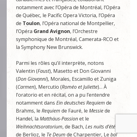
notamment avec l’Opéra de Montréal, l’Opéra
de Québec, le Pacific Opera Victoria, l’Opéra
de
Toulon
, l’Opéra national de Montpellier,
l’Opéra
Grand Avignon
, l’Orchestre
symphonique de Montréal, Camerata-RCO et
la Symphony New Brunswick.
Parmi les rôles qu’il interprète, notons
Valentin (
Faust
), Masetto et Don Giovanni
(
Don Giovanni
), Morales, Escamillo et Zuniga
(
Carmen
), Mercutio (
Roméo et Juliette
)… À
l’oratorio et en récital, on a pu l’entendre
notamment dans
Ein deutsches Requiem
de
Brahms, le
Requiem
de Fauré, le
Messie
de
Handel, la
Matthäus-Passion
et le
Weihnachtsoratorium
, de Bach,
Les
nuits d’été
de Berlioz, le
Te Deum
de Charpentier, Le
bal