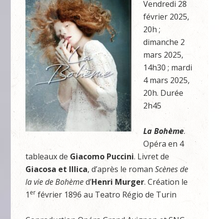
Vendredi 28
février 2025,
20h ;
dimanche 2
mars 2025,
14h30 ; mardi
4 mars 2025,
20h. Durée
2h45
La Bohème
.
Opéra en 4
tableaux de
Giacomo Puccini
. Livret de
Giacosa et Illica
, d’après le roman
Scènes de
la vie de Bohème
d’
Henri Murger
. Création le
er
1
février 1896 au Teatro Régio de Turin