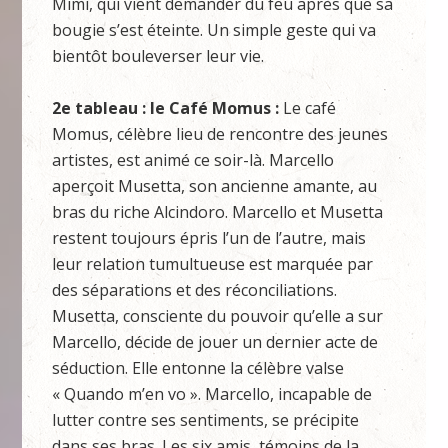
Mimì, qui vient demander du feu après que sa
bougie s’est éteinte. Un simple geste qui va
bientôt bouleverser leur vie.
2e tableau : le Café Momus :
Le café
Momus, célèbre lieu de rencontre des jeunes
artistes, est animé ce soir-là. Marcello
aperçoit Musetta, son ancienne amante, au
bras du riche Alcindoro. Marcello et Musetta
restent toujours épris l’un de l’autre, mais
leur relation tumultueuse est marquée par
des séparations et des réconciliations.
Musetta, consciente du pouvoir qu’elle a sur
Marcello, décide de jouer un dernier acte de
séduction. Elle entonne la célèbre valse
« Quando m’en vo ». Marcello, incapable de
lutter contre ses sentiments, se précipite
dans ses bras. Les six amis, témoins de la