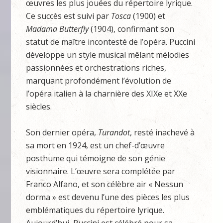
œuvres les plus jouées du répertoire lyrique.
Ce succès est suivi par
Tosca
(1900) et
Madama Butterfly
(1904), confirmant son
statut de maître incontesté de l’opéra. Puccini
développe un style musical mêlant mélodies
passionnées et orchestrations riches,
marquant profondément l’évolution de
l’opéra italien à la charnière des XIXe et XXe
siècles.
Son dernier opéra,
Turandot
, resté inachevé à
sa mort en 1924, est un chef-d’œuvre
posthume qui témoigne de son génie
visionnaire. L’œuvre sera complétée par
Franco Alfano, et son célèbre air « Nessun
dorma » est devenu l’une des pièces les plus
emblématiques du répertoire lyrique.
Aujourd’hui, Puccini est célébré pour sa