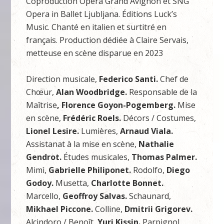
Coproduction Opéra Grand Avignon et SNG
Opera in Ballet Ljubljana. Éditions Luck’s
Music. Chanté en italien et surtitré en
français. Production dédiée à Claire Servais,
metteuse en scène disparue en 2023
Direction musicale,
Federico Santi.
Chef de
Chœur,
Alan Woodbridge.
Responsable de la
Maîtrise
, Florence Goyon-Pogemberg.
Mise
en scène,
Frédéric Roels.
Décors / Costumes,
Lionel Lesire.
Lumières,
Arnaud Viala.
Assistanat à la mise en scène,
Nathalie
Gendrot.
Études musicales,
Thomas Palmer.
Mimì,
Gabrielle Philiponet.
Rodolfo,
Diego
Godoy.
Musetta,
Charlotte Bonnet.
Marcello,
Geoffroy Salvas.
Schaunard,
Mikhael Piccone.
Colline,
Dmitrii Grigorev.
Alcindoro / Benoît,
Yuri Kissin.
Parpignol,