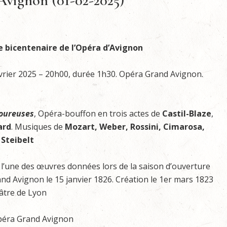
 Avignon (01-02-2025)
e bicentenaire de l’Opéra d’Avignon
vrier 2025 – 20h00, durée 1h30. Opéra Grand Avignon.
moureuses
, Opéra-bouffon en trois actes de
Castil-Blaze
,
ard
. Musiques de
Mozart, Weber, Rossini, Cimarosa,
 Steibelt
 l’une des œuvres données lors de la saison d’ouverture
and Avignon le 15 janvier 1826. Création le 1er mars 1823
âtre de Lyon
péra Grand Avignon