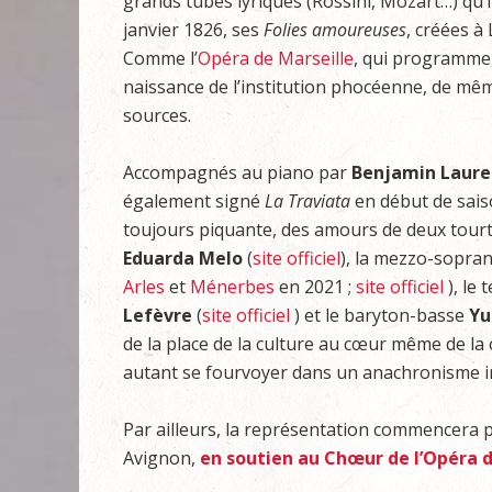
grands tubes lyriques (Rossini, Mozart…) qu’il 
janvier 1826, ses
Folies amoureuses
, créées à
Comme l’
Opéra de Marseille
, qui programme,
naissance de l’institution phocéenne, de mêm
sources.
Accompagnés au piano par
Benjamin Laure
également signé
La Traviata
en début de saiso
toujours piquante, des amours de deux tourt
Eduarda Melo
(
site officiel
), la mezzo-sopra
Arles
et
Ménerbes
en 2021 ;
site officiel
), le 
Lefèvre
(
site officiel
) et le baryton-basse
Yu
de la place de la culture au cœur même de la c
autant se fourvoyer dans un anachronisme i
Par ailleurs, la représentation commencera 
Avignon,
en soutien au Chœur de l’Opéra 