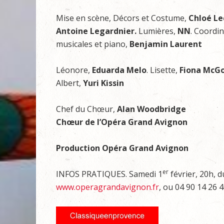
Mise en scène, Décors et Costume,
Chloé Le
Antoine Legardnier.
Lumières,
NN
. Coordin
musicales et piano,
Benjamin Laurent
Léonore,
Eduarda Melo
. Lisette,
Fiona McG
Albert,
Yuri Kissin
Chef du Chœur,
Alan Woodbridge
Chœur de l’Opéra Grand Avignon
Production Opéra Grand Avignon
er
INFOS PRATIQUES. Samedi 1
février, 20h, d
www.operagrandavignon.fr
, ou 04 90 14 26 4