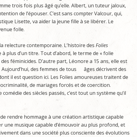
me trois fois plus âgé qu’elle. Albert, un tuteur jaloux,
tention de l’épouser. C’est sans compter Valcour, qui,
que Lisette, va aider la jeune fille à se libérer. Le
enue folle.
a relecture contemporaine. L’histoire des
Folies
 plus d’un titre. Tout d’abord, le terme de « folie
des féminicides. D’autre part, Léonore a 15 ans, elle est
lle. Aujourd’hui, des femmes de tous âges décrivent des
ont il est question ici. Les Folies amoureuses traitent de
criminalité, de mariages forcés et de coercition.
 comédie des siècles passés, c’est tout un système qu’il
n de rendre hommage à une création artistique capable
er une musique capable d’émouvoir au plus profond, et
tivement dans une société plus consciente des évolutions