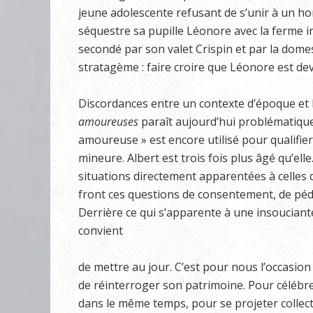
jeune adolescente refusant de s’unir à un hom
séquestre sa pupille Léonore avec la ferme in
secondé par son valet Crispin et par la domesti
stratagème : faire croire que Léonore est dev
Discordances entre un contexte d’époque et l
amoureuses
paraît aujourd’hui problématique à
amoureuse » est encore utilisé pour qualifier 
mineure. Albert est trois fois plus âgé qu’e
situations directement apparentées à celles d
front ces questions de consentement, de pédo
Derrière ce qui s’apparente à une insouciante
convient
de mettre au jour. C’est pour nous l’occasio
de réinterroger son patrimoine. Pour célébr
dans le même temps, pour se projeter collec