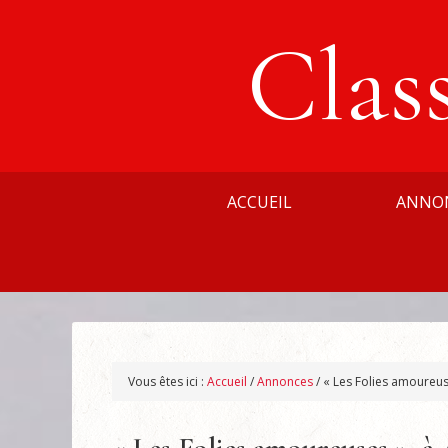
Clas
ACCUEIL
ANNO
Vous êtes ici :
Accueil
/
Annonces
/
« Les Folies amoureus