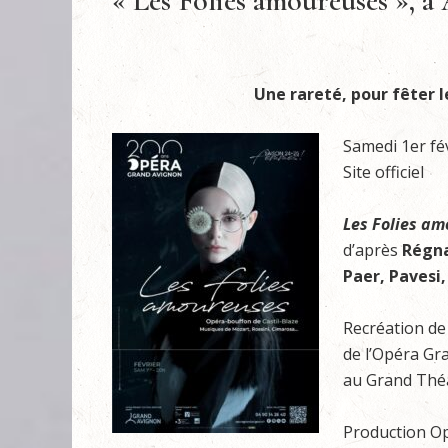
« Les Folies amoureuses », à
Une rareté, pour fêter l
Samedi 1er fé
Site officiel
Les Folies a
d’après
Régn
Paer,
Pavesi,
Recréation de
de l’Opéra Gr
au Grand Thé
Production O