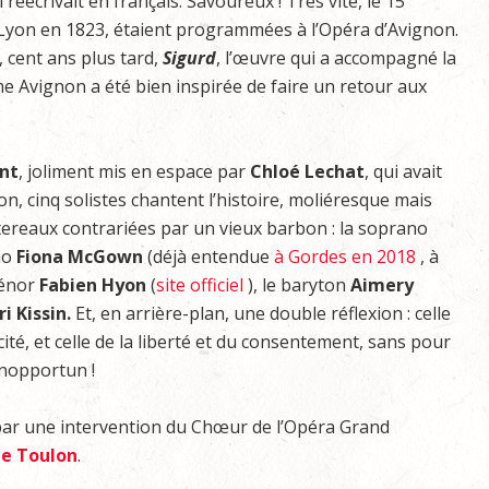
réécrivait en français. Savoureux ! Très vite, le 15
 Lyon en 1823, étaient programmées à l’Opéra d’Avignon.
 cent ans plus tard,
Sigurd
, l’œuvre qui a accompagné la
e Avignon a été bien inspirée de faire un retour aux
nt
, joliment mis en espace par
Chloé Lechat
, qui avait
n, cinq solistes chantent l’histoire, moliéresque mais
ereaux contrariées par un vieux barbon : la soprano
no
Fiona McGown
(déjà entendue
à Gordes en 2018
, à
ténor
Fabien Hyon
(
site officiel
), le baryton
Aimery
ri Kissin.
Et, en arrière-plan, une double réflexion : celle
ité, et celle de la liberté et du consentement, sans pour
nopportun !
par une intervention du Chœur de l’Opéra Grand
de Toulon
.