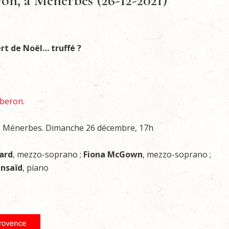
on, à Ménerbes (26-12-2021)
rt de Noël… truffé ?
uberon
.
c, Ménerbes. Dimanche 26 décembre, 17h
ard
, mezzo-soprano ;
Fiona McGown
, mezzo-soprano ;
ensaïd
, piano