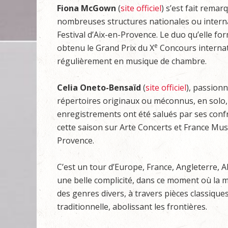
Fiona McGown
(
site officiel
) s’est fait rema
nombreuses structures nationales ou interna
Festival d’Aix-en-Provence. Le duo qu’elle f
e
obtenu le Grand Prix du X
Concours internati
régulièrement en musique de chambre.
Celia Oneto-Bensaïd
(
site officiel
), passionn
répertoires originaux ou méconnus, en solo,
enregistrements ont été salués par ses confrè
cette saison sur Arte Concerts et France Mus
Provence.
C’est un tour d’Europe, France, Angleterre, A
une belle complicité, dans ce moment où la ma
des genres divers, à travers pièces classique
traditionnelle, abolissant les frontières.