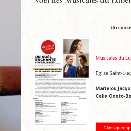
Noël des Musicales du Luber
Un conce
Musicales du L
Eglise Saint-Lu
Marielou Jacqu
Celia Oneto-B