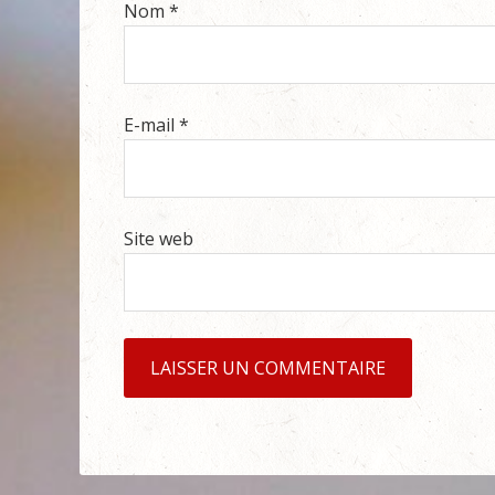
Nom
*
E-mail
*
Site web