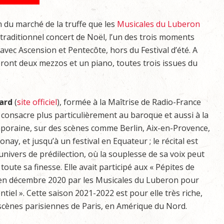
on du marché de la truffe que les
Musicales du Luberon
traditionnel concert de Noël, l’un des trois moments
 avec Ascension et Pentecôte, hors du Festival d’été. A
ront deux mezzos et un piano, toutes trois issues du
uard
(
site officiel
), formée à la Maîtrise de Radio-France
e consacre plus particulièrement au baroque et aussi à la
poraine, sur des scènes comme Berlin, Aix-en-Provence,
nay, et jusqu’à un festival en Equateur ; le récital est
univers de prédilection, où la souplesse de sa voix peut
toute sa finesse. Elle avait participé aux « Pépites de
 en décembre 2020 par les Musicales du Luberon pour
iel ». Cette saison 2021-2022 est pour elle très riche,
scènes parisiennes de Paris, en Amérique du Nord.