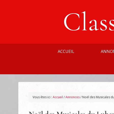
Clas
ACCUEIL
ANNO
Vous êtes ici :
Accueil
/
Annonces
/
Noël des Musicales du