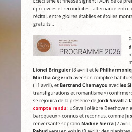
Éclectisme et finesse signent l’ADN de ce pre
éprouvées et reconduites : alternance entr
récital, entre gloires établies et étoiles mo
gratuits…
P
d
m
m
Lionel Bringuier
(8 avril) et le
Philharmoni
Martha Argerich
avec son complice habitue
(11 avril), et
Bertrand Chamayou
avec l
es S
transfigurations et romantisme ») confirmeront 
se réjouira de la présence de
Jordi Savall
à l
compte rendu
: « Savall célèbre Beethoven e
baroqueux » connus et reconnus, comme
Jus
renversante soprano
Nadine Sierra
(7 avril,
Pahud
venu en voisin (8 avril) ; des pianiste