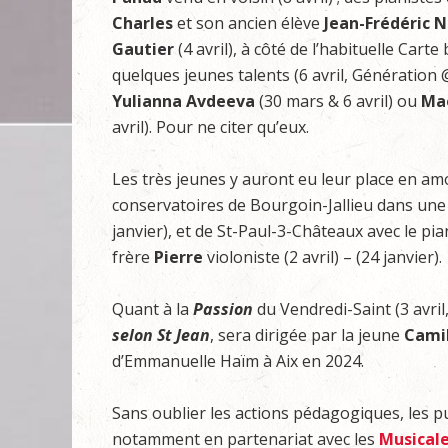
Charles
et son ancien élève
Jean-Frédéric
N
Gautier
(4 avril), à côté de l’habituelle Carte
quelques jeunes talents (6 avril, Génération 
Yulianna Avdeeva
(30 mars & 6 avril) ou
Mao
avril). Pour ne citer qu’eux.
Les très jeunes y auront eu leur place en am
conservatoires de Bourgoin-Jallieu dans une 
janvier), et de St-Paul-3-Châteaux avec le pi
frère
Pierre
violoniste (2 avril) – (24 janvier).
Quant à la
Passion
du Vendredi-Saint (3 avril
selon St Jean
, sera dirigée par la jeune
Camil
d’Emmanuelle Haïm à Aix en 2024.
Sans oublier les actions pédagogiques, les pu
notamment en partenariat avec les
Musical