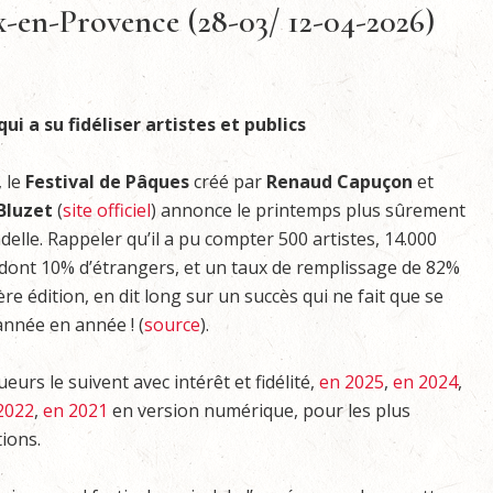
ix-en-Provence (28-03/ 12-04-2026)
i a su fidéliser artistes et publics
 le
Festival de Pâques
créé par
Renaud Capuçon
et
Bluzet
(
site officiel
) annonce le printemps plus sûrement
delle. Rappeler qu’il a pu compter 500 artistes, 14.000
dont 10% d’étrangers, et un taux de remplissage de 82%
re édition, en dit long sur un succès qui ne fait que se
année en année ! (
source
).
urs le suivent avec intérêt et fidélité,
en 2025
,
en 2024
,
2022
,
en 2021
en version numérique, pour les plus
tions.