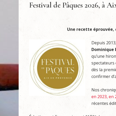
Festival de Pâques 2026, à A
Une recette éprouvée, qu
Depuis 2013,
Dominique 
qu’une hiron
spectateurs 
dès la premiè
confirmer d’
Nos chronique
en 2023,
en 
récentes édi