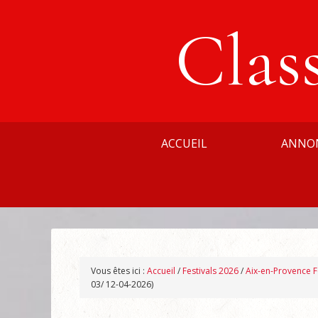
Clas
ACCUEIL
ANNO
Vous êtes ici :
Accueil
/
Festivals 2026
/
Aix-en-Provence F
03/ 12-04-2026)