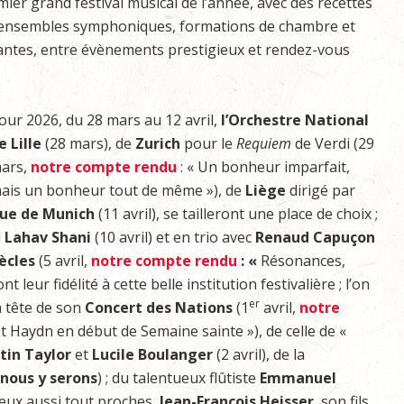
mier grand festival musical de l’année, avec des recettes
e ensembles symphoniques, formations de chambre et
ntantes, entre évènements prestigieux et rendez-vous
our 2026, du 28 mars au 12 avril,
l’Orchestre
National
e Lille
(28 mars), de
Zurich
pour le
Requiem
de Verdi (29
ars,
notre compte rendu
: « Un bonheur imparfait,
ais un bonheur tout de même »), de
Liège
dirigé par
que
de Munich
(11 avril), se tailleront une place de choix ;
l
Lahav Shani
(10 avril) et en trio avec
Renaud Capuçon
iècles
(5 avril,
notre compte rendu
: «
Résonances,
leur fidélité à cette belle institution festivalière ; l’on
er
a tête de son
Concert des Nations
(1
avril,
notre
t Haydn en début de Semaine sainte »), de celle de «
tin
Taylor
et
Lucile Boulanger
(2 avril), de la
nous y serons
) ; du talentueux flûtiste
Emmanuel
s eux aussi tout proches,
Jean-François Heisser
, son fils