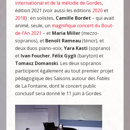
international et de la mélodie de Gordes
,
édition 2021 (voir aussi les éditions
2020
et
2018
) : en solistes,
Camille Bordet
– qui avait
animé, seule, un
magnifique concert du Bout-
de-l’An 2021
– et
Maria Miller
(mezzo-
sopranos), et
Benoît Rameau
(ténor), et
deux duos piano-voix,
Yara Kasti
(soprano)
et
Ivan Foucher
,
Félix Gygli
(baryton) et
Tomasz Domanski
. Les deux sopranos
participent également au tout premier projet
pédagogique des Saisons autour des
Fables
de La Fontaine, dont le concert public
conclusif sera donné le 11 juin à Gordes.