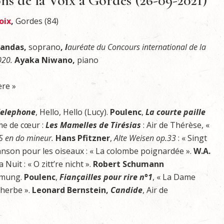
ns de la Voix à Gordes (26-09-2021)
oix
,
Gordes (84)
randas,
soprano
,
l
auréate du Concours international de la
020.
Ayaka Niwano,
piano
̀re »
Telephone
, Hello, Hello (Lucy).
Poulenc
,
La courte paille
me de cœur :
Les Mamelles de Tirésias
: Air de Thérèse, «
5 en do mineur.
Hans Pfitzner
,
Alte Weisen op.33
: « Singt
anson pour les oiseaux : « La colombe poignardée ».
W.A.
a Nuit : « O zitt’re nicht ».
Robert Schumann
dmung.
Poulenc
,
Fianç
a
illes pour rire n
°
1
, « La Dame
l’herbe ».
Leonard Bernstein,
Candide
, Air de