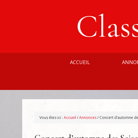
Clas
ACCUEIL
ANNO
Vous êtes ici :
Accueil
/
Annonces
/
Concert d’automne des