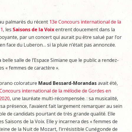
au palmarès du récent
13e Concours international de la
21
, les
Saisons de la Voix
entrent doucement dans la
oyante, par un concert qui aurait pu être salué par l’or
en face du Luberon… si la pluie n’était pas annoncée.
a belle salle de l’Espace Simiane que le public a rendez-
es « femmes de caractère ».
oprano colorature
Maud Bessard-Morandas
avait été,
Concours international de la mélodie de Gordes en
2020
, une lauréate multi-récompensée. : sa musicalité,
 sa présence, l’avaient fait largement remarquer au sein
le de candidats pourtant de très grande qualité. Elle
 Saisons de la Voix. Elle y incarnera des « femmes de
Reine de la Nuit de Mozart, l’irrésistible Cunégonde de