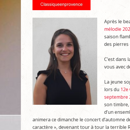
Après le be
mélodie 20
saison flamb
des pierres 
C’est dans l
vous avec d
La jeune s
lors du
12e 
septembre 
son timbre,
d’un ensemb
animera ce dimanche le concert d’automne des
caractère », devenant tour à tour la terrible 