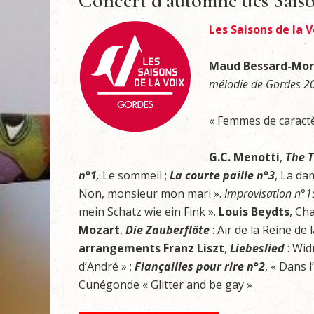
Concert d’automne des Saiso
Les Saisons de la V
Maud Bessard-Mo
mélodie de Gordes 2
« Femmes de caracte
G.C. Menotti
,
The 
n°1
,
Le sommeil ;
La courte paille n°3
, La da
Non, monsieur mon mari ».
Improvisation n°1
mein Schatz wie ein Fink ».
Louis Beydts
, Ch
Mozart
,
Die Zauberflöte
: Air de la Reine de l
arrangements Franz Liszt
,
Liebeslied
: Wi
d’André » ;
Fianç
a
illes pour rire n
°
2
, « Dans 
Cunégonde « Glitter and be gay »