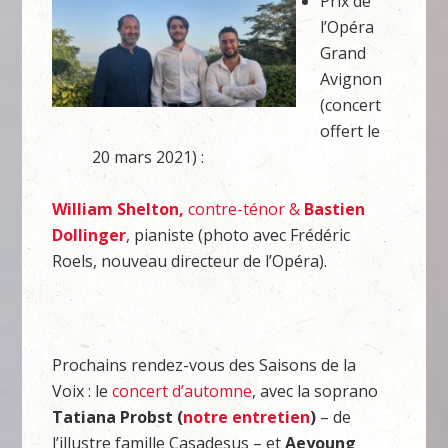
Prix de
l’Opéra
Grand
Avignon
(concert
offert le
20 mars 2021) :
William Shelton,
contre-ténor &
Bastien
Dollinger
, pianiste (photo avec Frédéric
Roels, nouveau directeur de l’Opéra).
Prochains rendez-vous des Saisons de la
Voix : le
concert d’automne
, avec la soprano
Tatiana Probst (
notre entretien
)
– de
l’illustre famille Casadesus – et
Aeyoung