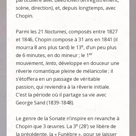
particulière avec Beethoven (enregistrement,
scène, direction), et, depuis longtemps, avec
Chopin.
Parmi les 21
Nocturnes
, composés entre 1827
et 1846, Chopin compose à 31 ans en 1841 (il
e
mourra 8 ans plus tard) le 13
, d’un peu plus
er
de 6 minutes, en do mineur ; le 1
mouvement,
lento
, développe en douceur une
rêverie romantique pleine de mélancolie ; il
s’étoffera en un passage de véritable
passion, qui reviendra à la rêverie initiale.
C’est la période où il partage sa vie avec
George Sand (1839-1848).
Le genre de la Sonate n’inspire en revanche à
e
Chopin que 3 œuvres. La 3
(28’) se libère de
la précédente, la « Funèbre », pour se laisser