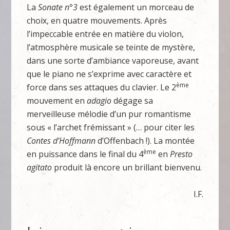
La
Sonate n°3
est également un morceau de
choix, en quatre mouvements. Après
l’impeccable entrée en matière du violon,
l’atmosphère musicale se teinte de mystère,
dans une sorte d’ambiance vaporeuse, avant
que le piano ne s’exprime avec caractère et
ème
force dans ses attaques du clavier. Le 2
mouvement en
adagio
dégage sa
merveilleuse mélodie d’un pur romantisme
sous « l’archet frémissant » (… pour citer les
Contes d’Hoffmann
d’Offenbach !). La montée
ème
en puissance dans le final du 4
en
Presto
agitato
produit là encore un brillant bienvenu.
I.F.