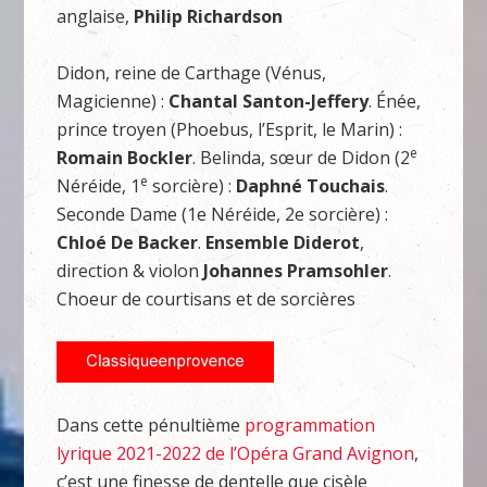
anglaise,
Philip Richardson
Didon, reine de Carthage (Vénus,
Magicienne) :
Chantal Santon-Jeffery
. Énée,
prince troyen (Phoebus, l’Esprit, le Marin) :
e
Romain Bockler
. Belinda, sœur de Didon (2
e
Néréide, 1
sorcière) :
Daphné Touchais
.
Seconde Dame (1e Néréide, 2e sorcière) :
Chloé De Backer
.
Ensemble Diderot
,
direction & violon
Johannes Pramsohler
.
Choeur de courtisans et de sorcières
Dans cette pénultième
programmation
lyrique 2021-2022 de l’Opéra Grand Avignon
,
c’est une finesse de dentelle que cisèle