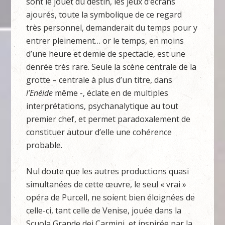
sont le jouet du destin, les jeux d’écrans
ajourés, toute la symbolique de ce regard
très personnel, demanderait du temps pour y
entrer pleinement… or le temps, en moins
d’une heure et demie de spectacle, est une
denrée très rare. Seule la scène centrale de la
grotte – centrale à plus d’un titre, dans
l’Enéide
même -, éclate en de multiples
interprétations, psychanalytique au tout
premier chef, et permet paradoxalement de
constituer autour d’elle une cohérence
probable.
Nul doute que les autres productions quasi
simultanées de cette œuvre, le seul « vrai »
opéra de Purcell, ne soient bien éloignées de
celle-ci, tant celle de Venise, jouée dans la
Scuola Grande dei Carmini, et inspirée par la