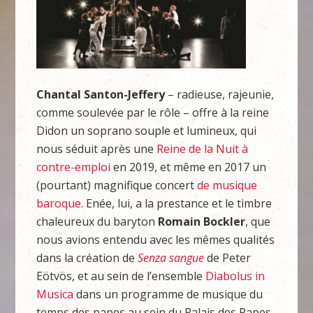
Chantal Santon-Jeffery
– radieuse, rajeunie,
comme soulevée par le rôle – offre à la reine
Didon un soprano souple et lumineux, qui
nous séduit après une
Reine de la Nuit à
contre-emploi
en 2019, et même en 2017 un
(pourtant) magnifique concert
de musique
baroque
. Enée, lui, a la prestance et le timbre
chaleureux du baryton
Romain Bockler
, que
nous avions entendu avec les mêmes qualités
dans la création de
Senza sangue
de Peter
Eötvös, et au sein de l’ensemble
Diabolus in
Musica
dans un programme de musique du
temps des papes au sein du Palais des Papes