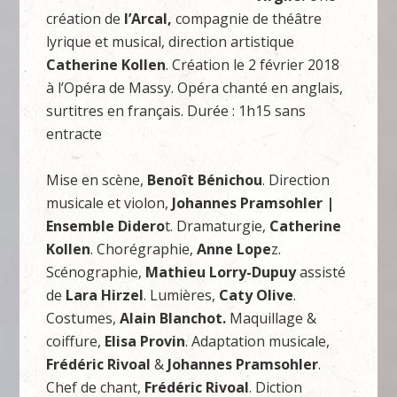
création de
l’Arcal,
compagnie de théâtre
lyrique et musical, direction artistique
Catherine Kollen
. Création le 2 février 2018
à l’Opéra de Massy. Opéra chanté en anglais,
surtitres en français. Durée : 1h15 sans
entracte
Mise en scène,
Benoît Bénichou
. Direction
musicale et violon,
Johannes Pramsohler |
Ensemble Didero
t. Dramaturgie,
Catherine
Kollen
. Chorégraphie,
Anne Lope
z.
Scénographie,
Mathieu Lorry-Dupuy
assisté
de
Lara Hirzel
. Lumières,
Caty Olive
.
Costumes,
Alain Blanchot.
Maquillage &
coiffure,
Elisa Provin
. Adaptation musicale,
Frédéric Rivoal
&
Johannes Pramsohler
.
Chef de chant,
Frédéric Rivoal
. Diction