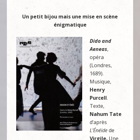
Un petit bijou mais une mise en scène
énigmatique
Dido and
Aeneas
,
opéra
(Londres,
1689).
Musique,
Henry
Purcell
.
Texte,
Nahum Tate
d’après
L’Énéide
de
Virgile.
Une