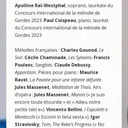
Apolline Raï-Westphal
, soprano, lauréate du
Concours international de la mélodie de
Gordes 2023.
Paul Coispeau
, piano, lauréat
du Concours international de la mélodie de
Gordes 2023
Mélodies françaises :
Charles Gounod
,
Le
Soir
.
Cécile Chaminade
,
Les Sylvains
.
Francis
Poulenc
,
Sanglots.
Claude Debussy
,
Apparition.
Pièces pour piano :
Maurice
Ravel
, L
a Pavane pour une infante défunte
.
Jules Massenet
,
Méditation de Thaïs
. Airs
d’opéra :
Jules Massenet
,
Manon
(« Je suis
encore toute étourdie » et « Adieu notre
petite tabl e»).
Vincento Bellini
,
I Capuletti e
Montecchi
(« Eccomi in lieta vesta »).
Igor
Stravinsky
,
Tom, The Rake’s Progress
(« No