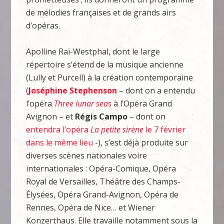
de mélodies françaises et de grands airs
d’opéras.
Apolline Raï-Westphal, dont le large
répertoire s’étend de la musique ancienne
(Lully et Purcell) à la création contemporaine
(
Joséphine
Stephenson
– dont on a entendu
l’opéra
Three lunar seas
à l’Opéra Grand
Avignon – et
Régis Campo
– dont on
entendra l’opéra
La petite sirène
le 7 février
dans le même lieu
-), s’est déjà produite sur
diverses scènes nationales voire
internationales : Opéra-Comique, Opéra
Royal de Versailles, Théâtre des Champs-
Élysées, Opéra Grand-Avignon, Opéra de
Rennes, Opéra de Nice… et Wiener
Konzerthaus. Elle travaille notamment sous la