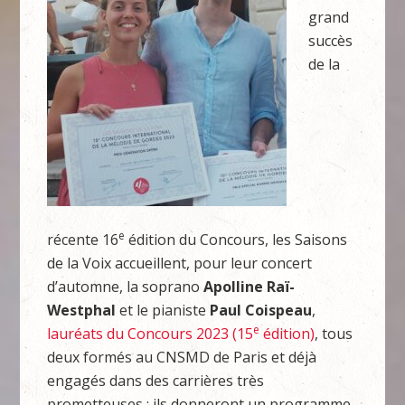
grand
succès
de la
e
récente 16
édition du Concours, les Saisons
de la Voix accueillent, pour leur concert
d’automne, la soprano
Apolline Raï-
Westphal
et le pianiste
Paul Coispeau
,
e
lauréats du Concours 2023 (15
édition)
, tous
deux formés au CNSMD de Paris et déjà
engagés dans des carrières très
prometteuses ; ils donneront un programme