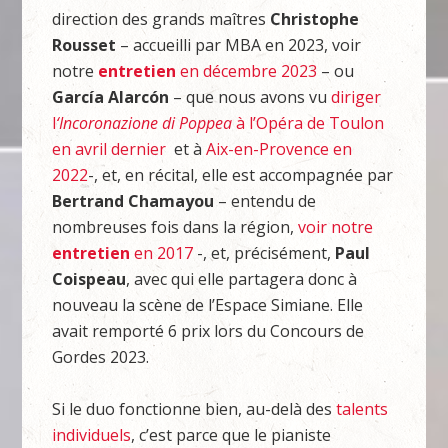
direction des grands maîtres
Christophe
Rousset
– accueilli par MBA en 2023, voir
notre
entretien
en décembre 2023
– ou
García
Alarcón
– que nous avons vu
diriger
l
‘Incoronazione di Poppea
à l’Opéra de Toulon
en avril dernier
et à
Aix-en-Provence en
2022
-, et, en récital, elle est accompagnée par
Bertrand Chamayou
– entendu de
nombreuses fois dans la région,
voir notre
entretien
en 2017
-, et, précisément,
Paul
Coispeau
, avec qui elle partagera donc à
nouveau la scène de l’Espace Simiane. Elle
avait remporté 6 prix lors du Concours de
Gordes 2023.
Si le duo fonctionne bien, au-delà des
talents
individuels
, c’est parce que le pianiste