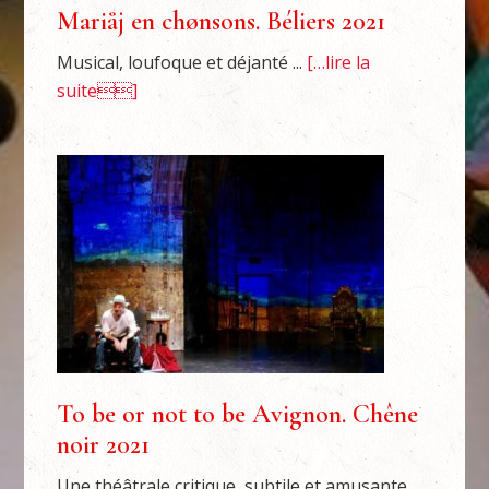
Mariåj en chønsons. Béliers 2021
Musical, loufoque et déjanté ...
[…lire la
suite]
To be or not to be Avignon. Chêne
noir 2021
Une théâtrale critique, subtile et amusante