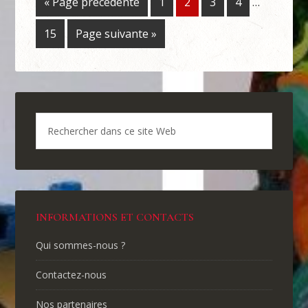
« Page précédente
1
2
3
4
…
15
Page suivante »
INFORMATIONS ET CONTACTS
Qui sommes-nous ?
Contactez-nous
Nos partenaires