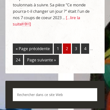
toulonnais à suivre. Sa pièce "Ce monde
pourra-t-il changer un jour ?" était l'un de
nos 7 coups de coeur 2023 ...
[…lire la
suite]
« Page précédente
1
2
3
4
…
24
Page suivante »