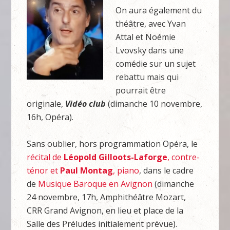
On aura également du
théâtre, avec Yvan
Attal et Noémie
Lvovsky dans une
comédie sur un sujet
rebattu mais qui
pourrait être
originale,
Vidéo club
(dimanche 10 novembre,
16h, Opéra).
Sans oublier, hors programmation Opéra, le
récital de
Léopold Gilloots-Laforge
, contre-
ténor et
Paul Montag
, piano
, dans le cadre
de
Musique Baroque en Avignon
(dimanche
24 novembre, 17h, Amphithéâtre Mozart,
CRR Grand Avignon, en lieu et place de la
Salle des Préludes initialement prévue).