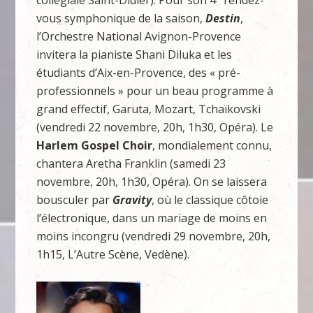
collégiale Saint-Didier). Pour son 4
rendez-
vous symphonique de la saison,
Destin
,
l’Orchestre National Avignon-Provence
invitera la pianiste Shani Diluka et les
étudiants d’Aix-en-Provence, des « pré-
professionnels » pour un beau programme à
grand effectif, Garuta, Mozart, Tchaïkovski
(vendredi 22 novembre, 20h, 1h30, Opéra). Le
Harlem Gospel Choir
, mondialement connu,
chantera Aretha Franklin (samedi 23
novembre, 20h, 1h30, Opéra). On se laissera
bousculer par
Gravity
, où le classique côtoie
l’électronique, dans un mariage de moins en
moins incongru (vendredi 29 novembre, 20h,
1h15, L’Autre Scène, Vedène).