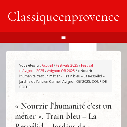
Classiqueenprovence
Vous êtes ici :
Accueil
/
Festivals 2025
/
Festival
d'Avignon 2025
/
Avignon Off 2025
/
« Nourrir
l’humanité c’est un métier ». Train bleu – La Respélid –
Jardins de l’ancien Carmel. Avignon Off 2025. COUP DE
COEUR
« Nourrir l’humanité c’est un
métier ». Train bleu – La
Respélid – Jardins de