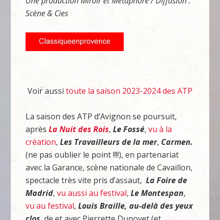
Une production Miroir et Métaphore / Diffusion :
Scène & Cies
Voir aussi
toute la saison 2023-2024 des ATP
La saison des ATP d’Avignon se poursuit,
après
La Nuit des Rois
,
Le Fossé
,
vu à la
création
,
Les Travailleurs de la mer
,
Carmen.
(ne pas oublier le point !!!!), en partenariat
avec la Garance, scène nationale de Cavaillon,
spectacle très vite pris d’assaut,
La Foire de
Madrid
,
vu aussi au festival
,
Le Montespan
,
vu au festival
,
Louis Braille, au-delà des yeux
clos
, de et avec Pierrette Dupoyet (et