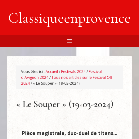
Classiqueenprovence
Vous êtes ici :
Accueil
/
Festivals 2024
/
Festival
d'Avignon 2024
/
Tous nos articles sur le Festival Off
2024
/
« Le Souper » (19-03-2024)
« Le Souper » (19-03-2024)
Pièce magistrale, duo-duel de titans…