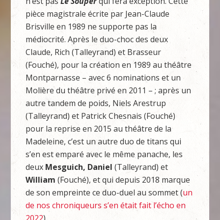
n’est pas
Le Souper
qui fera exception. Cette
pièce magistrale écrite par Jean-Claude
Brisville en 1989 ne supporte pas la
médiocrité. Après le duo-choc des deux
Claude, Rich (Talleyrand) et Brasseur
(Fouché), pour la création en 1989 au théâtre
Montparnasse – avec 6 nominations et un
Molière du théâtre privé en 2011 – ; après un
autre tandem de poids, Niels Arestrup
(Talleyrand) et Patrick Chesnais (Fouché)
pour la reprise en 2015 au théâtre de la
Madeleine, c’est un autre duo de titans qui
s’en est emparé avec le même panache, les
deux
Mesguich, Daniel
(Talleyrand) et
William
(Fouché), et qui depuis 2018 marque
de son empreinte ce duo-duel au sommet (
un
de nos chroniqueurs s’en était fait l’écho en
2022
).