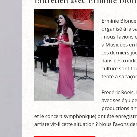
Entretien avec Erminie Blon
Erminie Blondel
organisé à la s
; nous l’avions
à Musiques en 
ces derniers jo
dans des conditi
culture sont to
tente à sa façon
Frédéric Roels,
avec ses équipes
productions ant
et le concert symphonique) ont été enregist
artiste vit-il cette situation ? Nous l’avons 