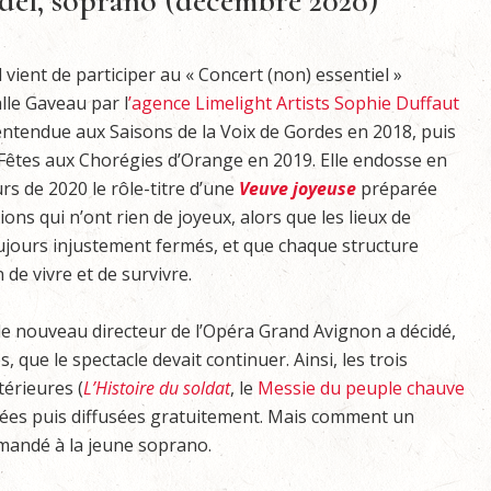
del, soprano (décembre 2020)
 vient de participer au « Concert (non) essentiel »
alle Gaveau par l
’agence Limelight Artists Sophie Duffaut
 entendue aux Saisons de la Voix de Gordes en 2018, puis
Fêtes aux Chorégies d’Orange en 2019. Elle endosse en
urs de 2020 le rôle-titre d’une
Veuve joyeuse
préparée
ons qui n’ont rien de joyeux, alors que les lieux de
ujours injustement fermés, et que chaque structure
 de vivre et de survivre.
 le nouveau directeur de l’Opéra Grand Avignon a décidé,
, que le spectacle devait continuer. Ainsi, les trois
érieures (
L’Histoire du soldat
, le
Messie du peuple chauve
rées puis diffusées gratuitement. Mais comment un
demandé à la jeune soprano.