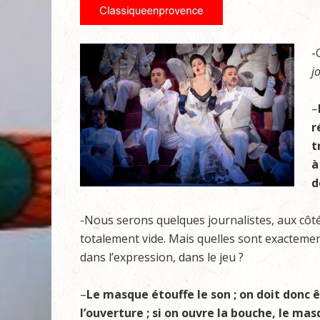
-
j
–
r
t
à
d
-Nous serons quelques journalistes, aux côtés
totalement vide. Mais quelles sont exactement
dans l’expression, dans le jeu ?
–
Le masque étouffe le son ; on doit donc ê
l’ouverture ; si on ouvre la bouche, le ma