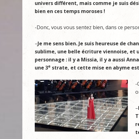
univers différent, mais comme je suis dés
bien en ces temps moroses !
-Donc, vous vous sentez bien, dans ce perso
–
Je me sens bien. Je suis heureuse de ch
sublime, une belle écriture viennoise, et u
personnage : il y a Missia, il y a aussi An
e
une 3
strate, et cette mise en abyme est
-
o
–
T
r
t