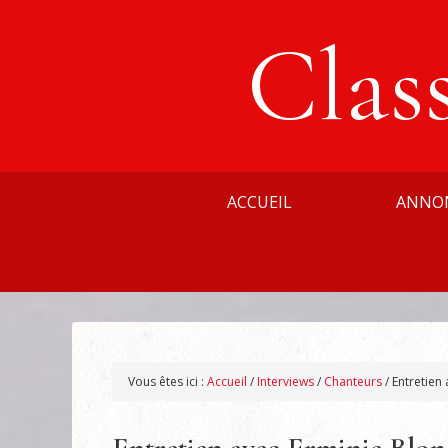
Clas
ACCUEIL
ANNO
Vous êtes ici :
Accueil
/
Interviews
/
Chanteurs
/
Entretien