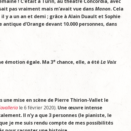
emaine ! C’était à Turin, au théâtre Concordia, avec
ssait pas vraiment mais m’avait vue dans
Manon
. Cela
il y a un an et demi ; grâce à Alain Duault et Sophie
tre antique d’Orange devant 10.000 personnes, dans
e
ne émotion égale. Ma 3
chance, elle, a été
La Voix
s une mise en scène de Pierre Thirion-Vallet le
avalleria
le 6 février 2020).
Une œuvre intense
ment. Il n’y a que 3 personnes (le pianiste, le
à que je me suis rendu compte de mes possibilités
és pour raconter une histoire.