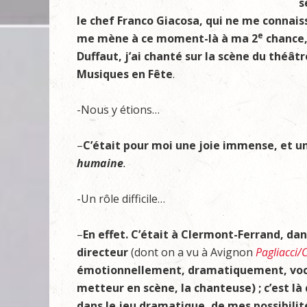
s
le chef Franco Giacosa, qui ne me connai
e
me mène à ce moment-là à ma 2
chance, 
Duffaut, j’ai chanté sur la scène du théâ
Musiques en Fête
.
-Nous y étions…
–
C’était pour moi une joie immense, et u
humaine
.
-Un rôle difficile…
–
En effet. C’était à Clermont-Ferrand, dan
directeur
(dont on a vu à Avignon
Pagliacci/C
émotionnellement, dramatiquement, vocale
metteur en scène, la chanteuse) ; c’est l
dans le jeu dramatique, de mes possibilit