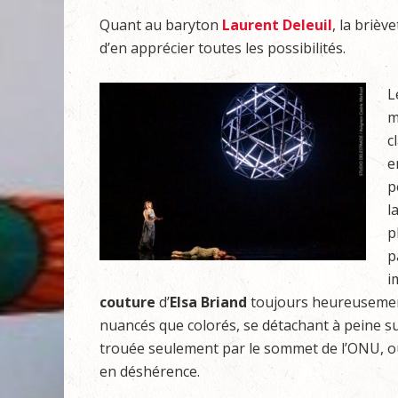
Quant au baryton
Laurent Deleuil
, la briè
d’en apprécier toutes les possibilités.
L
m
c
e
p
l
p
p
i
couture
d’
Elsa Briand
toujours heureusement
nuancés que colorés, se détachant à peine sur
trouée seulement par le sommet de l’ONU, où
en déshérence.