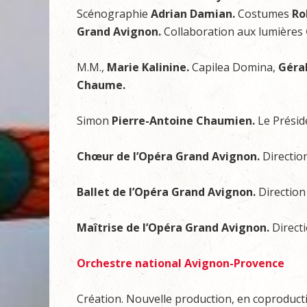
Scénographie
Adrian Damian.
Costumes
Ro
Grand Avignon.
Collaboration aux lumières
M.M.,
Marie Kalinine.
Capilea Domina,
Géra
Chaume.
Simon
Pierre-Antoine Chaumien.
Le Prési
Chœur de l’Opéra Grand Avignon.
Directio
Ballet de l’Opéra Grand Avignon.
Directio
Maîtrise de l’Opéra Grand Avignon.
Direct
Orchestre national Avignon-Provence
Création. Nouvelle production, en coproducti