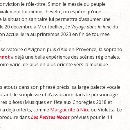
nviction le rôle-titre, Simon le messie du peuple
xalement lui-même chevelu ; on espère qu’une
e la situation sanitaire lui permettra d’assumer une
 le 20 décembre à Montpellier,
Le Voyage dans la lune
du
on accueillera au printemps 2023 en fin de tournée.
ervatoire d’Avignon puis d’Aix-en-Provence, la soprano
nnot
a déjà une belle expérience des scènes régionales,
ire varié, de plus en plus orienté vers la musique
s atouts dans son phrasé précis, sa large palette vocale
c autant de souplesse et d’assurance dans le personnage
utres pièces (Musiques en fête aux Chorégies 2018 et
ui a déjà offerts, comme
Marguerite à Nice
ou Violetta. Le
 produire dans
Les Petites Noces
prévues pour le 14