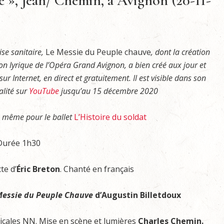
e », Jean/ Chemin, à Avignon (20-11-
ise sanitaire,
Le Messie du Peuple chauve
, dont la création
son lyrique de l’Opéra Grand Avignon, a bien créé aux jour et
ur Internet, en direct et gratuitement. Il est visible dans son
alité sur
YouTube
jusqu’au 15 décembre 2020
 même pour le ballet
L’Histoire du soldat
 Durée 1h30
te d’
Éric Breton
. Chanté en français
Messie du Peuple Chauve
d’Augustin Billetdoux
cales NN. Mise en scène et lumières
Charles Chemin.