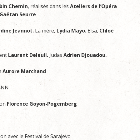
bin Chemin
, réalisés dans les
Ateliers de l’Opéra
Gaëtan Seurre
ldine Jeannot.
La mère,
Lydia Mayo.
Elsa,
Chloé
dent
Laurent Deleuil.
Judas
Adrien Djouadou.
n
Aurore Marchand
n NN
ion
Florence Goyon-Pogemberg
on avec le Festival de Sarajevo