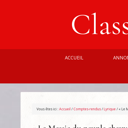
Clas
ACCUEIL
ANNO
Vous êtes ici :
Accueil
/
Comptes-rendus
/
Lyrique
/
« Le M