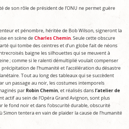
veté de son rôle de président de l’ONU ne permet guère
enteur et pénombre, héritée de Bob Wilson, signeront la
ise en scène de
Charles Chemin
. Seule cette obscure
larté qui tombe des ceintres et d’un globe fait de néons
ntrecroisés baigne les silhouettes qui se meuvent à
eine ; comme si le ralenti démultiplié voulait compenser
a précipitation de l’humanité et l’accélération du désastre
lanétaire. Tout au long des tableaux qui se succèdent
ar un passage au noir, les costumes intemporels
maginés par
Robin Chemin
, et réalisés dans
l’atelier de
 actif au sein de l’Opéra Grand Avignon, sont plus
 le fond noir et dans l’obscurité durable, obscurité
 Simon tentera en vain de plaider la cause de l’humanité