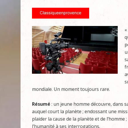
«
q
p
u
s
f
a
s
mondiale. Un moment toujours rare.
Résumé
: un jeune homme découvre, dans sa c
auquel court la planète ; endossant une miss
plaider la cause de la planète et de l’homme 
l’humanité à ses interrogations.