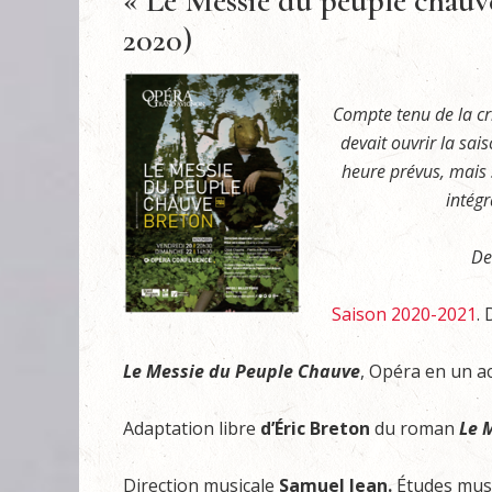
« Le Messie du peuple chauv
2020)
Compte tenu de la cr
devait ouvrir la sai
heure prévus, mais s
intégr
De
Saison 2020-2021
.
Le Messie du Peuple Chauve
, Opéra en un ac
Adaptation libre
d’Éric Breton
du roman
Le 
Direction musicale
Samuel Jean.
Études musi