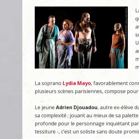
L
q
a
s
U
a
m
m
La soprano
Lydia Mayo
, favorablement conn
plusieurs scènes parisiennes, compose pour
Le jeune
Adrien Djouadou
, autre ex-élève 
sa complexité ; jouant au mieux de sa palet
profonde pour le personnage inquiétant par q
tessiture -, c’est un soliste sans doute promi