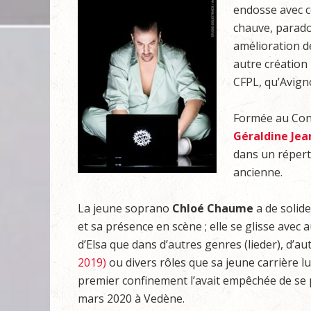
endosse avec co
chauve, parado
amélioration d
autre création
CFPL, qu’Avign
Formée au Cons
Géraldine Jea
dans un réperto
ancienne.
La jeune soprano
Chloé Chaume
a de solide
et sa présence en scène ; elle se glisse ave
d’Elsa que dans d’autres genres (lieder), d’a
2019)
ou divers rôles que sa jeune carrière l
premier confinement l’avait empêchée de se
mars 2020 à Vedène.