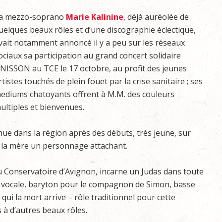
a mezzo-soprano
Marie Kalinine
, déjà auréolée de
uelques beaux rôles et d’une discographie éclectique,
vait notamment annoncé il y a peu sur les réseaux
ociaux sa participation au grand concert solidaire
NISSON au TCE le 17 octobre, au profit des jeunes
rtistes touchés de plein fouet par la crise sanitaire ; ses
ediums chatoyants offrent à M.M. des couleurs
ultiples et bienvenues.
ue dans la région après des débuts, très jeune, sur
 la mère un personnage attachant.
du Conservatoire d’Avignon, incarne un Judas dans toute
te vocale, baryton pour le compagnon de Simon, basse
ui la mort arrive – rôle traditionnel pour cette
s à d’autres beaux rôles.