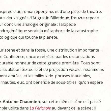
nspirée d’un roman éponyme, et d’une pièce de théâtre,
ous deux signés d’Augustin Billetdoux, l’œuvre repose
ur donc une analogie originale : l’alopécie
ndrogénétique serait la métaphore de la catastrophe
cologique qui touche la planète.
ur scène et dans la fosse, une distribution importante
 Confluence, encore rétrécie par les distanciations
edoutable honneur de cette grande première. Tous sont
’articulation textuelle et de projection vocale ; néanmoins
ement amuïes, et les milieux de phrases inaudibles,
ternautes, eux, ont bénéficié de sous-titres, qu’on espère
e-Antoine Chaumien
, sur cette même scène est passé
mple utilité dans
La Périchole
au devant de la scène ; il