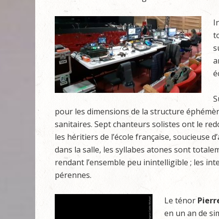
I
t
s
a
é
S
pour les dimensions de la structure éphémère
sanitaires. Sept chanteurs solistes ont le r
les héritiers de l’école française, soucieuse d
dans la salle, les syllabes atones sont total
rendant l’ensemble peu inintelligible ; les in
pérennes.
Le ténor
Pierr
en un an de si