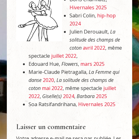
Hivernales 2025
Sabri Colin,
hip-hop
2024
Julien Derouault,
La
solitude des champs de
coton
avril 2022
, même
spectacle
juillet 2022
,
Edouard Hue,
Flowers
,
mars 2025
Marie-Claude Pietragalla,
La Femme qui
danse
2020
,
La solitude des champs de
coton
mai 2022
, même spectacle
juillet
2022
,
Giselle(s)
2024
,
Barbara
2025
Soa Ratsifandrihana,
Hivernales 2025
Laisser un commentaire
Votre adresse e-mail ne sera pas publiée.
Les