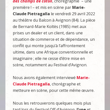
des champs de coton
, chorégraphié – une
première ! – et mis en scène par
Marie-
Claude Pietragalla
le vendredi 29 avril 2022
au théâtre du Balcon à Avignon (84). La pièce
de Bernard-Marie Koltès (1985) met aux
prises un dealer et un client, dans une
situation de commerce et de dépendance, un
conflit qui monte jusqu’à l’affrontement
ultime, dans une Afrique conventionnelle et
imaginaire ; elle ne cesse d’être mise en
scène, notamment au Festival d’Avignon.
Nous avons également interviewé
Marie-
Claude Pietragalla
, chorégraphe et
metteure en scène, pour cette même œuvre.
Nous les retrouverons quelques mois plus
tard lors du Festival Off d’Avignon,
l’une
et