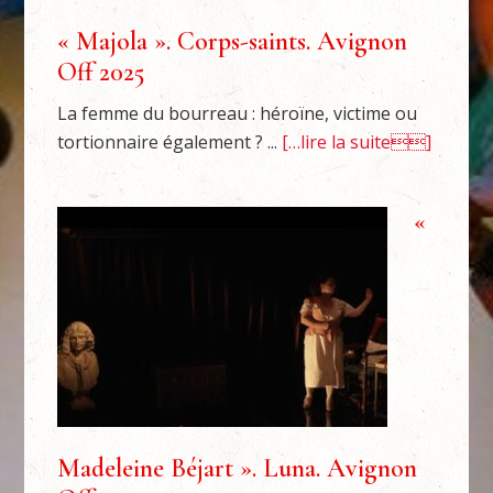
« Majola ». Corps-saints. Avignon
Off 2025
La femme du bourreau : héroïne, victime ou
tortionnaire également ? ...
[…lire la suite]
«
Madeleine Béjart ». Luna. Avignon