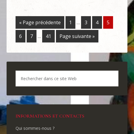
« Page précédente
1
…
3
4
5
6
7
…
41
Page suivante »
INFORMATIONS ET CONTACTS
Qui sommes-nous ?