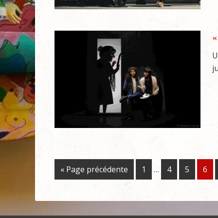
«
U
j
« Page précédente
1
…
4
5
6