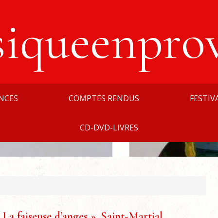
siqueenpro
NCES
COMPTES RENDUS
FESTIV
CD-DVD-LIVRES
 La faiseuse d’anges ». Saint-Martial.