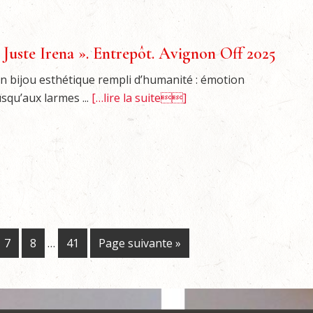
 Juste Irena ». Entrepôt. Avignon Off 2025
n bijou esthétique rempli d’humanité : émotion
usqu’aux larmes ...
[…lire la suite]
7
8
…
41
Page suivante »