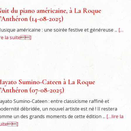
uit du piano américaine, à La Roque
’Anthéron (14-08-2025)
usique américaine : une soirée festive et généreuse ...
[…
ire la suite]
ayato Sumino-Cateen à La Roque
’Anthéron (07-08-2025)
ayato Sumino-Cateen : entre classicisme raffiné et
odernité débridée, un nouvel artiste est né ! Il restera
omme un des grands moments de cette édition ...
[…lire la
uite]