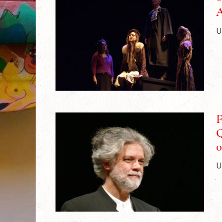
A
U
F
Q
0
U