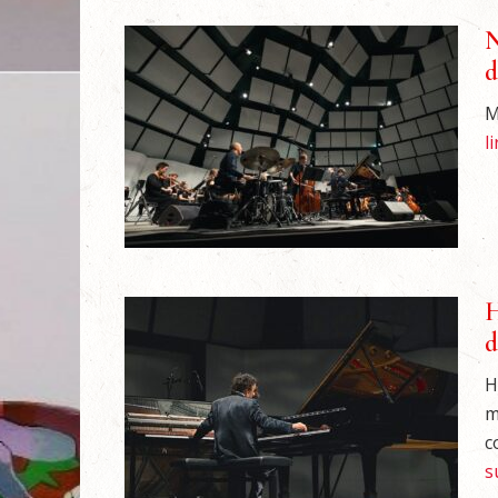
N
d
M
l
H
d
H
m
c
s