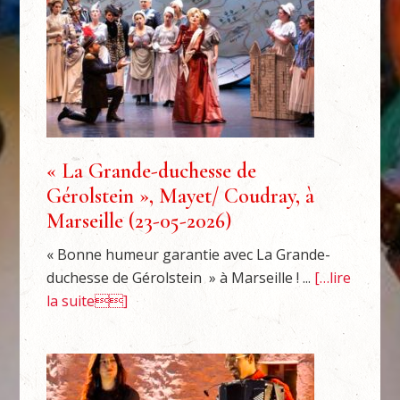
« La Grande-duchesse de
Gérolstein », Mayet/ Coudray, à
Marseille (23-05-2026)
« Bonne humeur garantie avec La Grande-
duchesse de Gérolstein » à Marseille ! ...
[…lire
la suite]