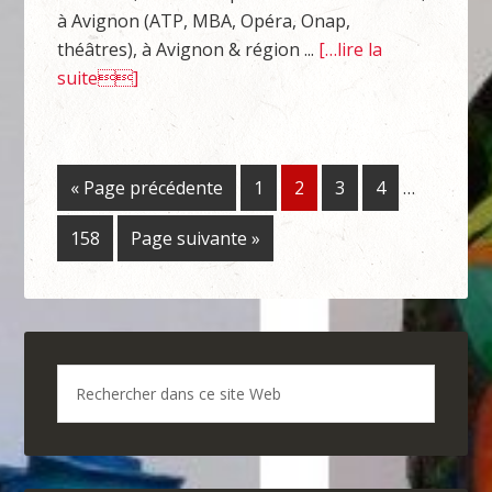
à Avignon (ATP, MBA, Opéra, Onap,
théâtres), à Avignon & région ...
[…lire la
suite]
« Page précédente
1
2
3
4
…
158
Page suivante »