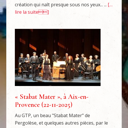
création qui naît presque sous nos yeux... ...
[…
lire la suite]
« Stabat Mater », à Aix-en-
Provence (22-11-2025)
Au GTP, un beau "Stabat Mater" de
Pergolèse, et quelques autres pièces, par le