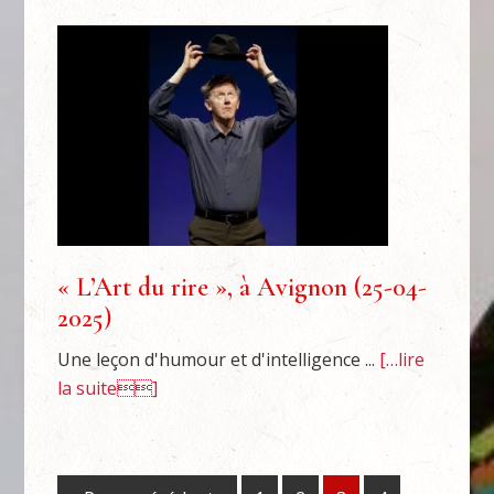
« L’Art du rire », à Avignon (25-04-
2025)
Une leçon d'humour et d'intelligence ...
[…lire
la suite]