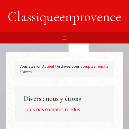
Classiqueenprovence
Vous êtes ici :
Accueil
/
Archives pour
Comptes-rendus
/
Divers
Divers : nous y étions
Tous nos comptes rendus