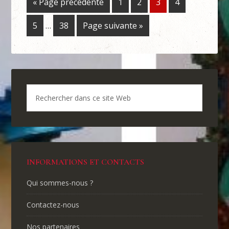
« Page précédente
1
2
3
4
5
…
38
Page suivante »
INFORMATIONS ET CONTACTS
Qui sommes-nous ?
Contactez-nous
Nos partenaires